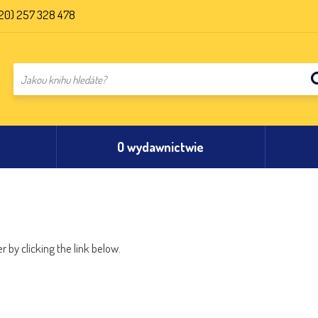
20) 257 328 478
O wydawnictwie
 by clicking the link below.