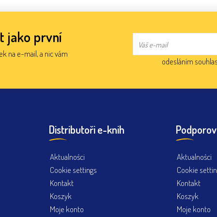
t jako první
nek na e-mail, a nic vám
odesláním souhlas
Distributoři e-knih
Podporov
Aktualności
Aktualności
Cookie settings
Cookie setti
Kontakt
Kontakt
Koszyk
Koszyk
Moje konto
Moje konto