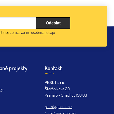
íte se
zpracováním osobních údajů
ané projekty
Kontakt
PIEROT s.r.o.
Štefánikova 29,
ngs
Praha 5 – Smíchov 150 00
pierot@pierot.biz