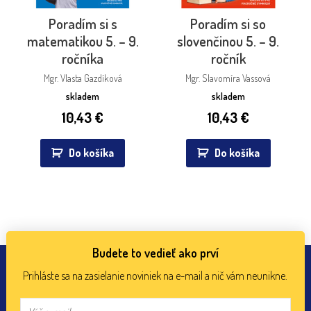
Poradím si s
Poradím si so
matematikou 5. – 9.
slovenčinou 5. – 9.
ročníka
ročník
Mgr. Vlasta Gazdíková
Mgr. Slavomíra Vassová
skladem
skladem
10,43
€
10,43
€
Do košíka
Do košíka
Budete to vedieť ako prví
Prihláste sa na zasielanie noviniek na e-mail a nič vám neunikne.