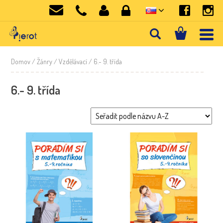
Domov
/ Žánry /
Vzdělávací
/ 6.- 9. třída
6.- 9. třída