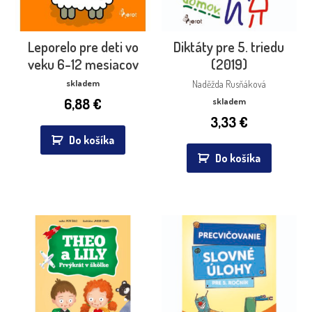
Leporelo pre deti vo
Diktáty pre 5. triedu
veku 6-12 mesiacov
(2019)
skladem
Naděžda Rusňáková
6,88
€
skladem
3,33
€
Do košíka
Do košíka