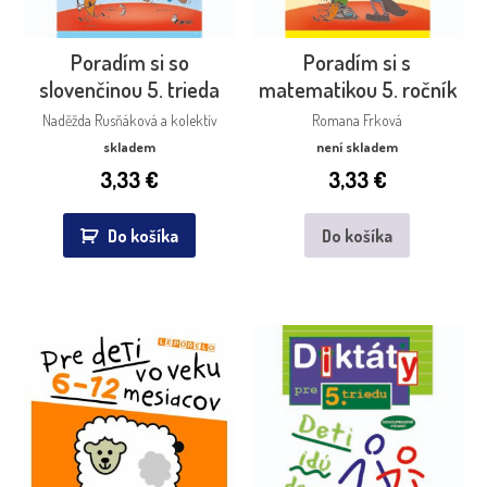
Poradím si so
Poradím si s
slovenčinou 5. trieda
matematikou 5. ročník
Naděžda Rusňáková a kolektív
Romana Frková
skladem
není skladem
3,33
€
3,33
€
Do košíka
Do košíka