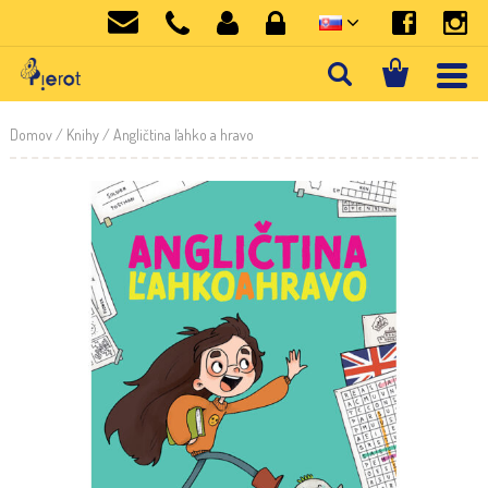
Domov
/
Knihy
/ Angličtina ľahko a hravo