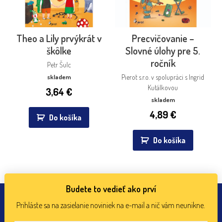
Theo a Lily prvýkrát v
Precvičovanie –
škôlke
Slovné úlohy pre 5.
ročník
Petr Šulc
skladem
Pierot s.r.o. v spolupráci s Ingrid
Kutálkovou
3,64
€
skladem
4,89
€
Do košíka
Do košíka
Budete to vedieť ako prví
Prihláste sa na zasielanie noviniek na e-mail a nič vám neunikne.