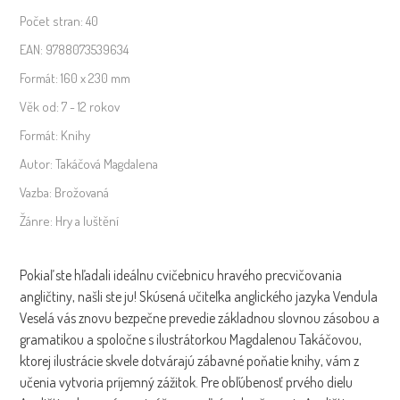
Počet stran:
40
EAN:
9788073539634
Formát:
160 x 230 mm
Věk od:
7 - 12 rokov
Formát:
Knihy
Autor:
Takáčová Magdalena
Vazba:
Brožovaná
Žánre:
Hry a luštění
Pokiaľ ste hľadali ideálnu cvičebnicu hravého precvičovania
angličtiny, našli ste ju! Skúsená učiteľka anglického jazyka Vendula
Veselá vás znovu bezpečne prevedie základnou slovnou zásobou a
gramatikou a spoločne s ilustrátorkou Magdalenou Takáčovou,
ktorej ilustrácie skvele dotvárajú zábavné poňatie knihy, vám z
učenia vytvoria príjemný zážitok. Pre obľúbenosť prvého dielu