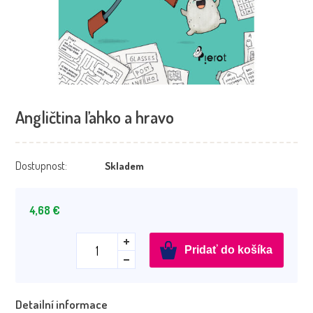
Angličtina ľahko a hravo
Dostupnost:
Skladem
4,68
€
množstvo
Pridať do košíka
Angličtina
ľahko
a
Detailní informace
hravo