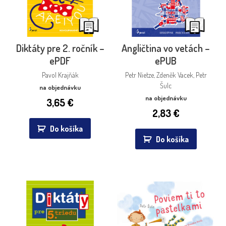
Diktáty pre 2. ročník –
Angličtina vo vetách –
ePDF
ePUB
Pavol Krajňák
Petr Nietze, Zdeněk Vacek, Petr
Šulc
na objednávku
na objednávku
3,65
€
2,83
€
Do košíka
Do košíka