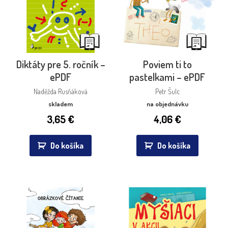
Diktáty pre 5. ročník –
Poviem ti to
ePDF
pastelkami – ePDF
Naděžda Rusňáková
Petr Šulc
skladem
na objednávku
3,65
€
4,06
€
Do košíka
Do košíka