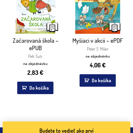
Začarovaná škola –
Myšiaci v akcii – ePDF
ePUB
Peter S. Milan
Petr Šulc
na objednávku
na objednávku
4,06
€
2,83
€
Do košíka
Do košíka
Budete to vedieť ako prví