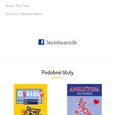
Autor:
Petr Šulc
Ilustrace:
Katarína Gasko
Tato kniha se mi líbí
Podobné tituly