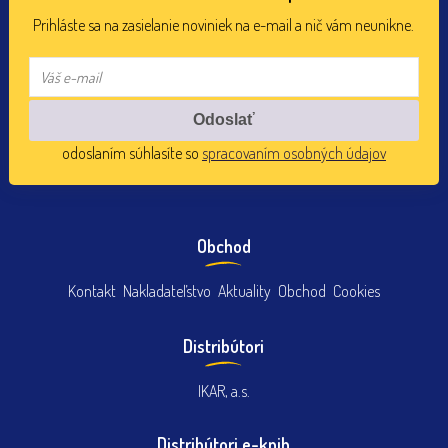
Prihláste sa na zasielanie noviniek na e-mail a nič vám neunikne.
odoslaním súhlasíte so
spracovaním osobných údajov
Obchod
Kontakt
Nakladateľstvo
Aktuality
Obchod
Cookies
Distribútori
IKAR, a.s.
Distribútori e-knih