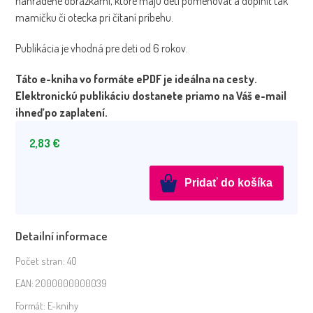
nahradené obrázkami, ktoré majú deti pomenovať a doplniť tak
mamičku či otecka pri čítaní príbehu.
Publikácia je vhodná pre deti od 6 rokov.
Táto e-kniha vo formáte ePDF je ideálna na cesty.
Elektronickú publikáciu dostanete priamo na Váš e-mail
ihneď po zaplatení.
2,83
€
množstvo
Pridať do košíka
Cirkus
ide!
-
Detailní informace
ePDF
Počet stran:
40
EAN:
2000000000039
Formát:
E-knihy