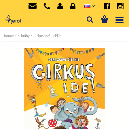
Domov
/
E-knihy
/ Cirkus ide! – ePDF