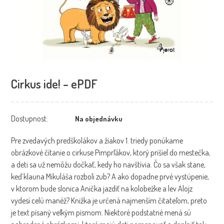
Cirkus ide! – ePDF
Dostupnost:
Na objednávku
Pre zvedavých predškolákov a žiakov 1. triedy ponúkame
obrázkové čítanie o cirkuse Pimprľákov, ktorý prišiel do mestečka,
a deti sa už nemôžu dočkať, kedy ho navštívia. Čo sa však stane,
keď klauna Mikuláša rozbolí zub? A ako dopadne prvé vystúpenie,
v ktorom bude slonica Anička jazdiť na kolobežke a lev Alojz
vydesí celú manéž? Knižka je určená najmenším čitateľom, preto
je text písaný veľkým písmom. Niektoré podstatné mená sú