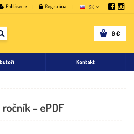
Prihlásenie
Registrácia
SK
0
€
ibutoři
Kontakt
. ročník – ePDF