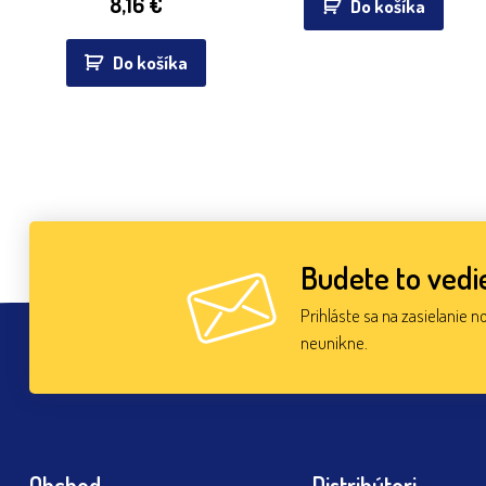
8,16
€
Do košíka
Do košíka
Budete to vedie
Prihláste sa na zasielanie n
neunikne.
Obchod
Distribútori