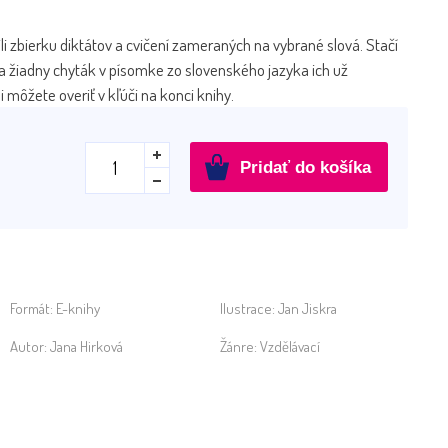
ili zbierku diktátov a cvičení zameraných na vybrané slová. Stačí
a žiadny chyták v písomke zo slovenského jazyka ich už
 môžete overiť v kľúči na konci knihy.
množstvo
Pridať do košíka
Diktáty
pre
3.
ročník
-
ePDF
Formát:
E-knihy
Ilustrace:
Jan Jiskra
Autor:
Jana Hirková
Žánre:
Vzdělávací