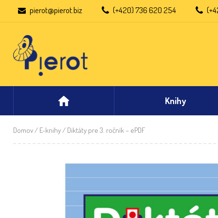
pierot@pierot.biz
(+420) 736 620 254
(+4
Knihy
Domov
/
E-knihy
/ Diktáty pre 3. ročník – ePDF