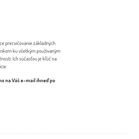
áce precvičovanie základných
oplnkom ku všetkým používaným
nosti. Ich súčasťou je kľúč na
cie.
mo na Váš e-mail ihneď po