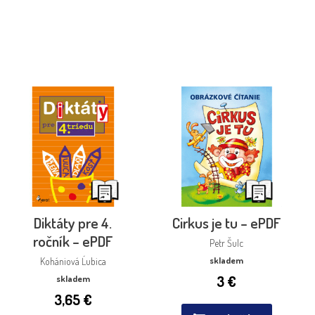
Diktáty pre 4.
Cirkus je tu – ePDF
ročník – ePDF
Petr Šulc
skladem
Kohániová Ĺubica
3
€
skladem
3,65
€