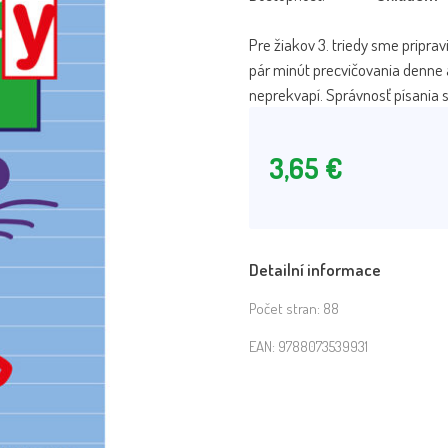
Pre žiakov 3. triedy sme priprav
pár minút precvičovania denne 
neprekvapí. Správnosť písania si
3,65
€
Detailní informace
Počet stran:
88
EAN:
9788073539931