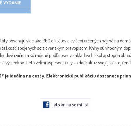
Diktáty obsahujú viac ako 200 diktátov a cvičení určených najmä na dom
e ťažkostí spojených so slovenským pravopisom. Knihy sú vhodným d
dnotlivé cvičenia sú radené podľa osnov základných škôl aj stupňa obtiaž
e výsledkov. Tieto veľmi úspešné tituly sa dočkali už svojej šiestej reedí
F je ideálna na cesty. Elektronickú publikáciu dostanete pria
Tato kniha se mi líbí