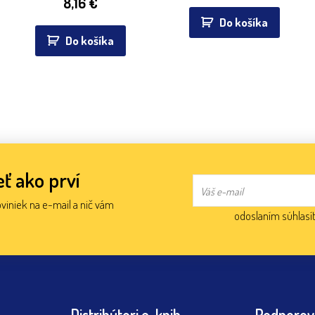
8,16
€
Do košíka
Do košíka
ť ako prví
oviniek na e-mail a nič vám
odoslaním súhlasí
Distribútori e-knih
Podporov