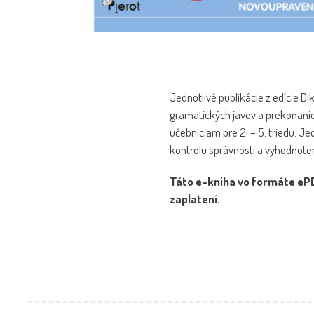
Jednotlivé publikácie z edície 
gramatických javov a prekonani
učebniciam pre 2. – 5. triedu. Je
kontrolu správnosti a vyhodnoteni
Táto e-kniha vo formáte ePD
zaplatení.