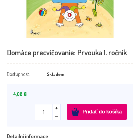
Domáce precvičovanie: Prvouka 1. ročník
Dostupnost:
Skladem
4,08
€
množstvo
Pridať do košíka
Domáce
precvičovanie:
Prvouka
Detailní informace
1.