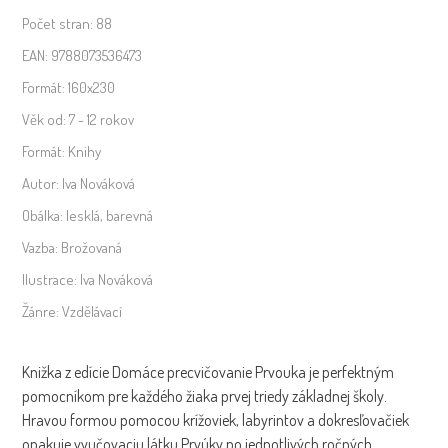
ročník
Počet stran:
88
EAN:
9788073536473
Formát:
160x230
Věk od:
7 - 12 rokov
Formát:
Knihy
Autor:
Iva Nováková
Obálka:
lesklá, barevná
Vazba:
Brožovaná
Ilustrace:
Iva Nováková
Žánre:
Vzdělávací
Knižka z edície Domáce precvičovanie Prvouka je perfektným
pomocníkom pre každého žiaka prvej triedy základnej školy.
Hravou formou pomocou krížoviek, labyrintov a dokresľovačiek
opakuje vyučovaciu látku Prvúky po jednotlivých ročných