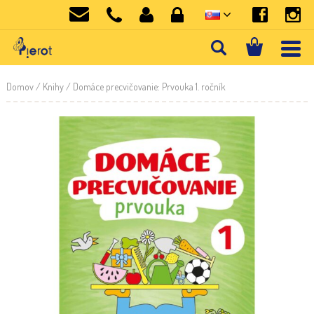
Domov
/
Knihy
/ Domáce precvičovanie: Prvouka 1. ročník