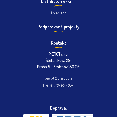
Distribútori e-knih
Dibuk, s.r.o.
Podporované projekty
Kontakt
PIEROT s.r.o.
Štefánikova 29,
Praha 5 – Smíchov 150 00
pierot@pierot.biz
(+420) 736 620 254
Doprava: