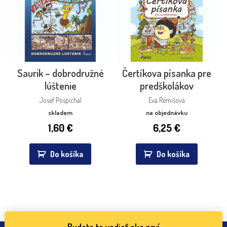
Saurik – dobrodružné
Čertíkova písanka pre
lúštenie
predškolákov
Josef Pospíchal
Eva Rémišová
skladem
na objednávku
1,60
€
6,25
€
Do košíka
Do košíka
Budete to vedieť ako prví