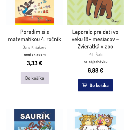
Poradím si s
Leporelo pre deti vo
matematikou 4. ročník
veku 18+ mesiacov –
Zvieratká v zoo
Dana Križáková
není skladem
Petr Šulc
3,33
€
na objednávku
6,88
€
Do košíka
Do košíka