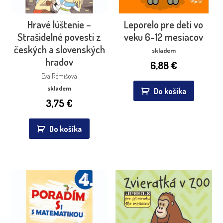
Hravé lúštenie –
Leporelo pre deti vo
Strašidelné povesti z
veku 6-12 mesiacov
českých a slovenských
skladem
hradov
6,88
€
Eva Rémišová
skladem
Do košíka
3,75
€
Do košíka