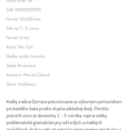
Počet stran:
88
EAN:
9788073537975
Formát:
160×230 mm
Věk od:
7 - 12 rokov
Formát:
Knihy
Autor:
Petr Šulc
Obálka:
lesklá, barevná
Vazba:
Brožovaná
Ilustrace:
Marcela Žižková
Žánre:
Vzdělávací
Knižky z edície Domáce precvičovanie sú výborným pomocníkom
pre každého žiaka prvého stupňa základnej školy. Pomôžu
precvičiť učivo zo slovenčiny 2. – 5. ročníka, najmä všetky
problematické gramatické javy od tvrdých a mäkkých
spoluhlások, druhov viet cez precvičovanie vymenovaných slov a