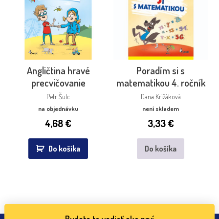
Angličtina hravé
Poradím si s
precvičovanie
matematikou 4. ročník
Petr Šulc
Dana Križáková
na objednávku
není skladem
4,68
€
3,33
€
Do košíka
Do košíka
Budete to vedieť ako prví