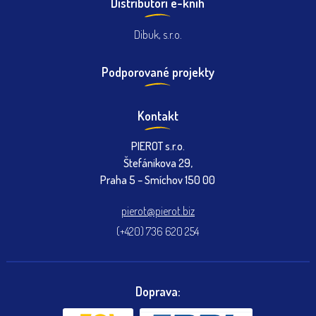
Distribútori e-knih
Dibuk, s.r.o.
Podporované projekty
Kontakt
PIEROT s.r.o.
Štefánikova 29,
Praha 5 – Smíchov 150 00
pierot@pierot.biz
(+420) 736 620 254
Doprava: