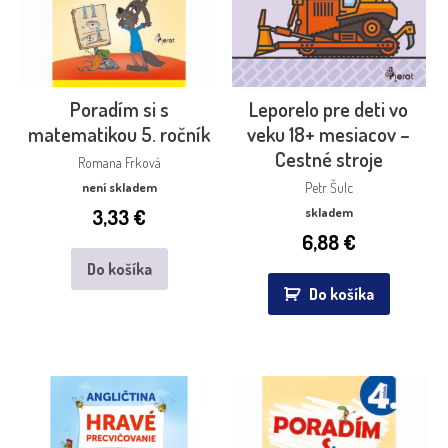
Poradím si s
Leporelo pre deti vo
matematikou 5. ročník
veku 18+ mesiacov –
Cestné stroje
Romana Frková
není skladem
Petr Šulc
3,33
€
skladem
6,88
€
Do košíka
Do košíka