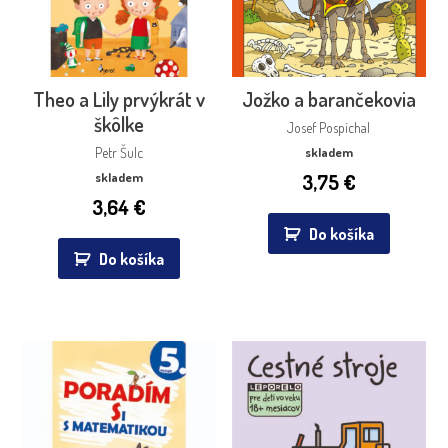
Theo a Lily prvýkrát v
Jožko a barančekovia
škôlke
Josef Pospíchal
Petr Šulc
skladem
skladem
3,75
€
3,64
€
Do košíka
Do košíka