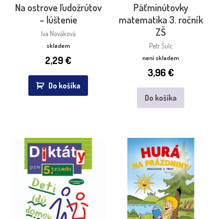
Na ostrove ľudožrútov
Päťminútovky
– lúštenie
matematika 3. ročník
ZŠ
Iva Nováková
skladem
Petr Šulc
2,29
€
není skladem
3,96
€
Do košíka
Do košíka