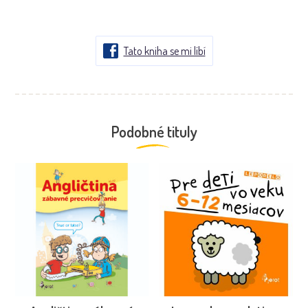
Tato kniha se mi líbí
Podobné tituly