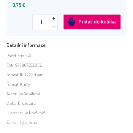
3,75
€
množstvo
Pridať do košíka
Hľadaj
a
spájaj
Detailní informace
Počet stran:
40
EAN:
9788073533052
Formát:
160 x 230 mm
Formát:
Knihy
Autor:
Iva Nováková
Vazba:
Brožovaná
Ilustrace:
Iva Nováková
Žánre:
Hry a luštění