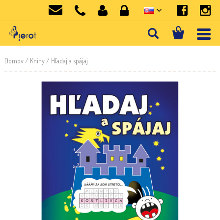
Domov
/
Knihy
/ Hľadaj a spájaj