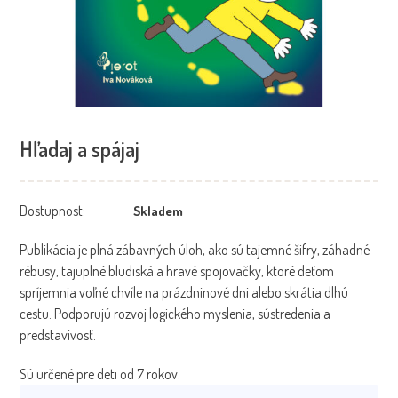
Hľadaj a spájaj
Dostupnost:
Skladem
Publikácia je plná zábavných úloh, ako sú tajemné šifry, záhadné
rébusy, tajuplné bludiská a hravé spojovačky, ktoré deťom
spríjemnia voľné chvíle na prázdninové dni alebo skrátia dlhú
cestu. Podporujú rozvoj logického myslenia, sústredenia a
predstavivosť.
Sú určené pre deti od 7 rokov.