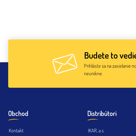
Budete to vedie
Prihláste sa na zasielanie n
neunikne.
Obchod
Distribútori
Kontakt
IKAR, a.s.