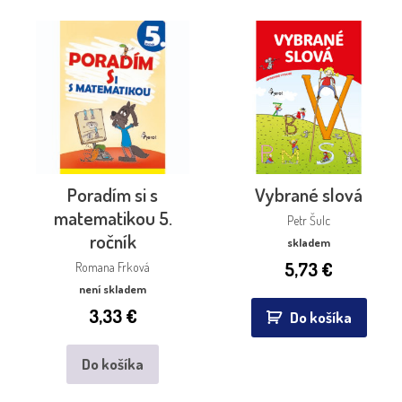
Poradím si s
Vybrané slová
matematikou 5.
Petr Šulc
ročník
skladem
5,73
€
Romana Frková
není skladem
3,33
€
Do košíka
Do košíka