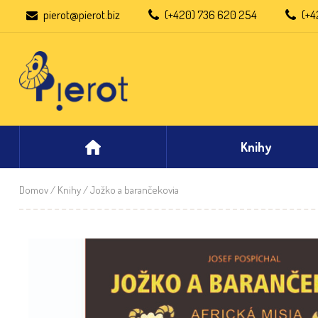
pierot@pierot.biz
(+420) 736 620 254
(+4
Knihy
Domov
/
Knihy
/ Jožko a barančekovia