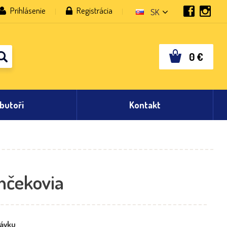
Prihlásenie
Registrácia
SK
0
€
ibutoři
Kontakt
nčekovia
ávku