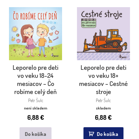
Leporelo pre deti
Leporelo pre deti
vo veku 18-24
vo veku 18+
mesiacov – Čo
mesiacov – Cestné
robíme celý deň
stroje
Petr Šulc
Petr Šulc
není skladem
skladem
6,88
€
6,88
€
Do košíka
Do košíka