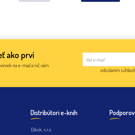
ť ako prví
oviniek na e-mail a nič vám
odoslaním súhlasí
Distribútori e-knih
Podporov
Dibuk, s.r.o.