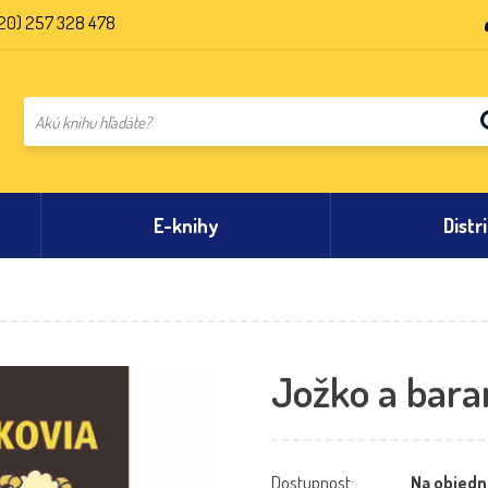
20) 257 328 478
E-knihy
Distr
Jožko a bara
Dostupnost:
Na objedn