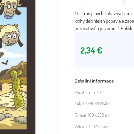
40 strán plných zábavných krížo
knihy deti nielen pobavia a zab
pracovitosť a pozornosť. Publik
2,34
€
Detailní informace
Počet stran:
40
EAN:
9788073532482
Formát:
160 x 230 mm
Věk od:
7 - 12 rokov