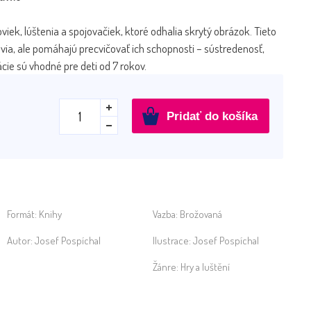
viek, lúštenia a spojovačiek, ktoré odhalia skrytý obrázok. Tieto
avia, ale pomáhajú precvičovať ich schopnosti – sústredenosť,
ácie sú vhodné pre deti od 7 rokov.
množstvo
Pridať do košíka
Jožko
a
barančekovia
Formát:
Knihy
Vazba:
Brožovaná
Autor:
Josef Pospíchal
Ilustrace:
Josef Pospíchal
Žánre:
Hry a luštění