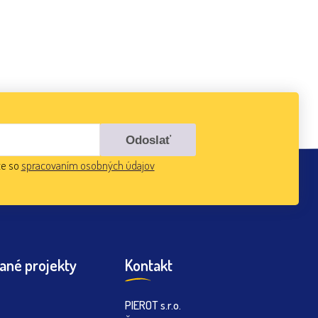
te so
spracovaním osobných údajov
ané projekty
Kontakt
PIEROT s.r.o.