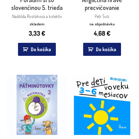
slovenčinou 5. trieda
precvičovanie
Naděžda Rusňáková a kolektív
Petr Šulc
skladem
na objednávku
3,33
€
4,68
€
Do košíka
Do košíka