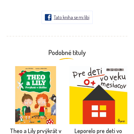
Tato kniha se mi líbí
Podobné tituly
Theo a Lily prvýkrát v
Leporelo pre deti vo