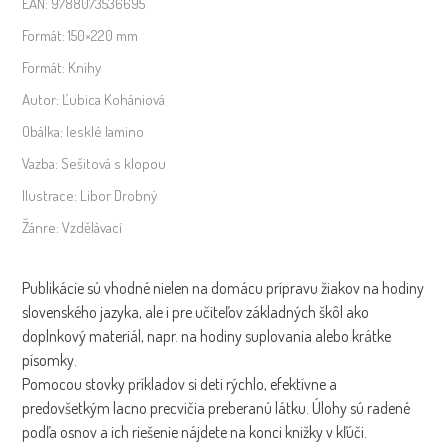
EAN:
9788073536695
Formát:
150×220 mm
Formát:
Knihy
Autor:
Ľubica Kohániová
Obálka:
lesklé lamino
Vazba:
Sešitová s klopou
Ilustrace:
Libor Drobný
Žánre:
Vzdělávací
Publikácie sú vhodné nielen na domácu prípravu žiakov na hodiny
slovenského jazyka, ale i pre učiteľov základných škôl ako
doplnkový materiál, napr. na hodiny suplovania alebo krátke
písomky.
Pomocou stovky príkladov si deti rýchlo, efektívne a
predovšetkým lacno precvičia preberanú látku. Úlohy sú radené
podľa osnov a ich riešenie nájdete na konci knižky v kľúči.