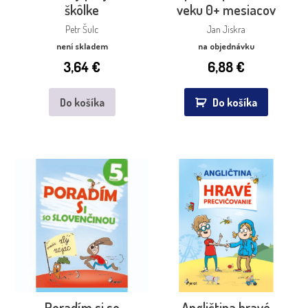
škôlke
veku 0+ mesiacov
Petr Šulc
Jan Jiskra
není skladem
na objednávku
3,64
€
6,88
€
Do košíka
Do košíka
Poradím si so
Angličtina hravé