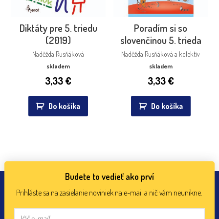
Diktáty pre 5. triedu
Poradím si so
(2019)
slovenčinou 5. trieda
Naděžda Rusňáková
Naděžda Rusňáková a kolektív
skladem
skladem
3,33
€
3,33
€
Do košíka
Do košíka
Budete to vedieť ako prví
Prihláste sa na zasielanie noviniek na e-mail a nič vám neunikne.