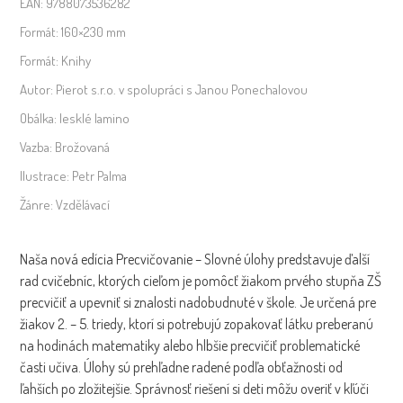
EAN:
9788073536282
Formát:
160×230 mm
Formát:
Knihy
Autor:
Pierot s.r.o. v spolupráci s Janou Ponechalovou
Obálka:
lesklé lamino
Vazba:
Brožovaná
Ilustrace:
Petr Palma
Žánre:
Vzdělávací
Naša nová edícia Precvičovanie – Slovné úlohy predstavuje ďalší
rad cvičebníc, ktorých cieľom je pomôcť žiakom prvého stupňa ZŠ
precvičiť a upevniť si znalosti nadobudnuté v škole. Je určená pre
žiakov 2. – 5. triedy, ktorí si potrebujú zopakovať látku preberanú
na hodinách matematiky alebo hlbšie precvičiť problematické
časti učiva. Úlohy sú prehľadne radené podľa obťažnosti od
ľahších po zložitejšie. Správnosť riešení si deti môžu overiť v kľúči