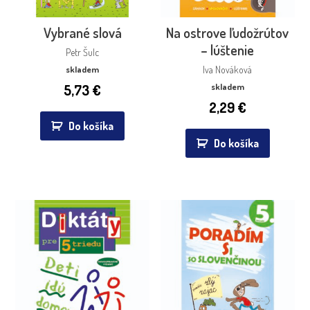
Vybrané slová
Na ostrove ľudožrútov
– lúštenie
Petr Šulc
skladem
Iva Nováková
5,73
€
skladem
2,29
€
Do košíka
Do košíka