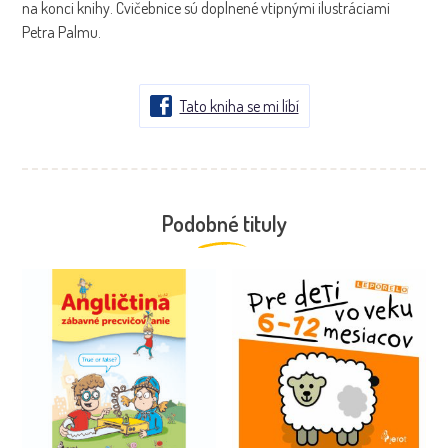
na konci knihy. Cvičebnice sú doplnené vtipnými ilustráciami
Petra Palmu.
Tato kniha se mi líbí
Podobné tituly