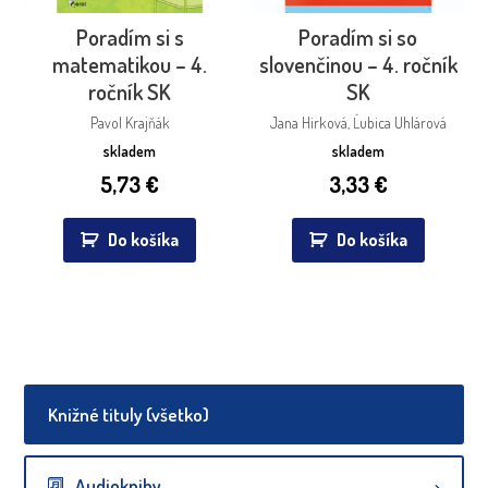
Poradím si s
Poradím si so
matematikou – 4.
slovenčinou – 4. ročník
ročník SK
SK
Pavol Krajňák
Jana Hirková, Ĺubica Uhlárová
skladem
skladem
5,73
€
3,33
€
Do košíka
Do košíka
Knižné tituly (všetko)
Audioknihy