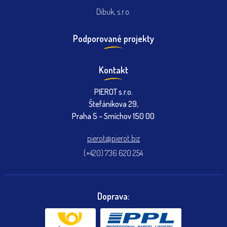
Dibuk, s.r.o.
Podporované projekty
Kontakt
PIEROT s.r.o.
Štefánikova 29,
Praha 5 – Smíchov 150 00
pierot@pierot.biz
(+420) 736 620 254
Doprava: