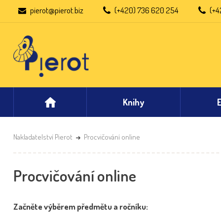
pierot@pierot.biz
(+420) 736 620 254
(+4
Knihy
Nakladatelství Pierot
Procvičování online
Procvičování online
Začněte výběrem předmětu a ročníku: