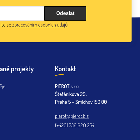
íte se
zpracováním osobních údajů
ané projekty
Kontakt
ěje
PIEROT s.r.o.
Štefánikova 29,
Praha 5 – Smíchov 150 00
pierot@pierot.biz
(+420) 736 620 254