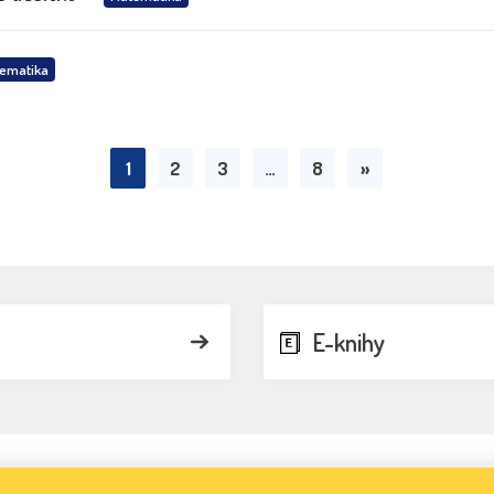
ematika
1
2
3
…
8
»
E-knihy