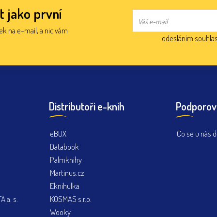
t jako první
nek na e-mail, a nic vám
odesláním souhlas
Distributoři e-knih
Podporov
eBUX
Co se u nás d
Databook
Palmknihy
Martinus.cz
Eknihulka
 a. s.
KOSMAS s.r.o.
Wooky