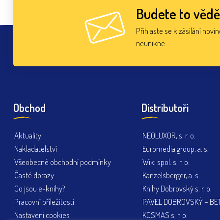
Budete to vědě
Přihlaste se k zásílání novi
neunikne.
Obchod
Distributoři
Aktuality
NEOLUXOR, s. r. o.
Nakladatelství
Euromedia group, a. s.
Všeobecné obchodní podmínky
Wiki spol. s. r. o.
Časté dotazy
Kanzelsberger, a. s.
Co jsou e-knihy?
Knihy Dobrovský s. r. o.
Pracovní příležitosti
PAVEL DOBROVSKÝ – BETA
Nastavení cookies
KOSMAS s. r. o.