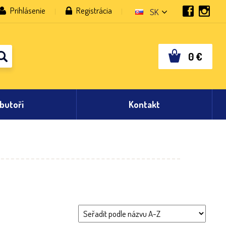
Prihlásenie
Registrácia
SK
0
€
ibutoři
Kontakt