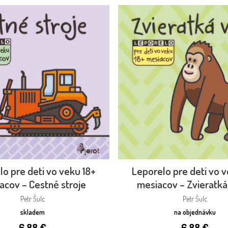
o pre deti vo veku 18+
Leporelo pre deti vo v
acov – Cestné stroje
mesiacov – Zvieratká
Petr Šulc
Petr Šulc
skladem
na objednávku
6,88
€
6,88
€