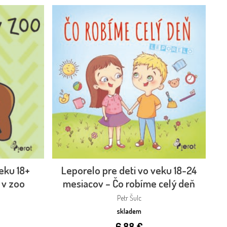
eku 18+
Leporelo pre deti vo veku 18-24
 v zoo
mesiacov – Čo robíme celý deň
Petr Šulc
skladem
6,88
€