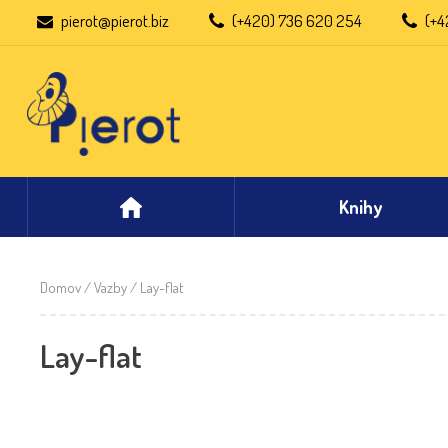
pierot@pierot.biz
(+420) 736 620 254
(+4
Knihy
Domov
/ Vazby / Lay-flat
Lay-flat