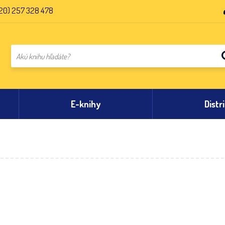
20) 257 328 478
E-knihy
Distr