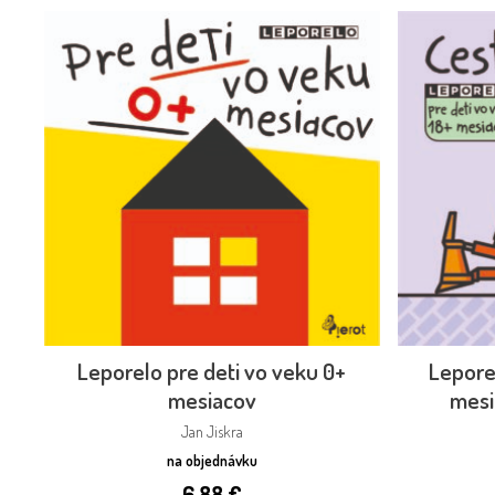
Leporelo pre deti vo veku 0+
Leporel
mesiacov
mesi
Jan Jiskra
na objednávku
6,88
€