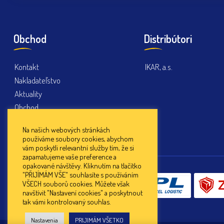
Obchod
Distribútori
Kontakt
IKAR, a.s.
Nakladateľstvo
Aktuality
Obchod
Cookies
Na našich webových stránkách
používáme soubory cookies, abychom
vám poskytli relevantní služby tím, že si
zapamatujeme vaše preference a
opakované návštěvy. Kliknutím na tlačítko
"PŘIJÍMÁM VŠE" souhlasíte s používáním
Doprava:
VŠECH souborů cookies. Můžete však
navštívit "Nastavení cookies" a poskytnout
tak vámi kontrolovaný souhlas.
Nastavenia
PRIJIMÁM VŠETKO