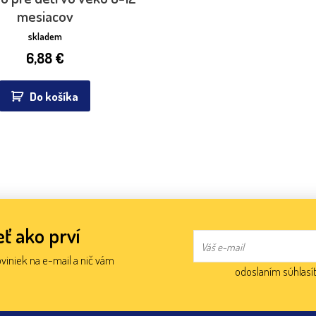
mesiacov
skladem
6,88
€
Do košíka
ť ako prví
oviniek na e-mail a nič vám
odoslaním súhlasí