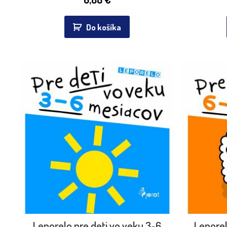
Do košíka
Leporelo pre deti vo veku 3-6
Leporel