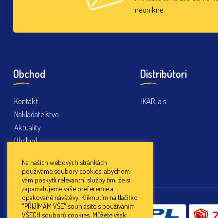
neunikne.
Obchod
Distribútori
Kontakt
IKAR, a.s.
Nakladateľstvo
Aktuality
Obchod
Cookies
Na našich webových stránkách
používáme soubory cookies, abychom
vám poskytli relevantní služby tím, že si
zapamatujeme vaše preference a
opakované návštěvy. Kliknutím na tlačítko
"PŘIJÍMÁM VŠE" souhlasíte s používáním
Doprava:
VŠECH souborů cookies. Můžete však