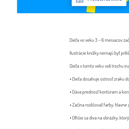
Dieťa vo veku 3 – 6 mesiacov začín
Ilustrácie knižky nemajú byť príliš
Dieťa v tomto veku vidí trochu in
• Dieťa dosahuje ostrosť zraku d
• Dáva prednosť kontúram a kon
• Začína rozlišovať farby, hlavne
• Dlhšie sa díva na obrázky, ktor