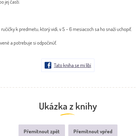
o jej časti.
ručičky k predmetu, ktorý vidí, v 5 – 6 mesiacoch sa ho snaží uchopiť.
vené a potrebuje si odpočinúť.
Tato kniha se mi líbí
Ukázka z knihy
Přemítnout zpět
Přemítnout vpřed