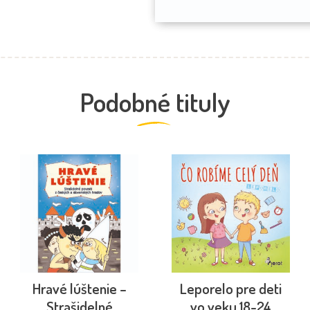
Podobné tituly
Hravé lúštenie –
Leporelo pre deti
Strašidelné
vo veku 18-24