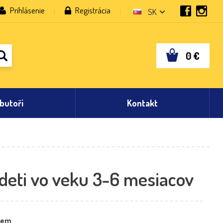
Prihlásenie
Registrácia
SK
0
€
ibutoři
Kontakt
 deti vo veku 3-6 mesiacov
dem