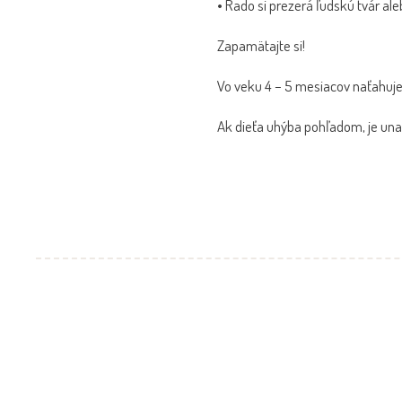
• Rado si prezerá ľudskú tvár aleb
Zapamätajte si!
Vo veku 4 – 5 mesiacov naťahuje 
Ak dieťa uhýba pohľadom, je una