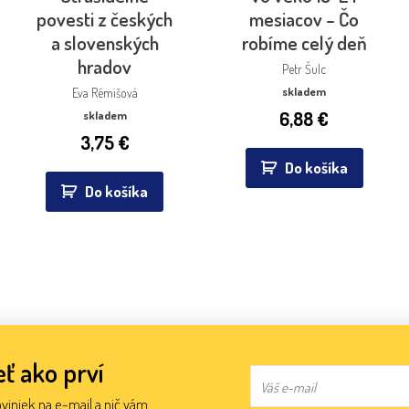
povesti z českých
mesiacov – Čo
a slovenských
robíme celý deň
hradov
Petr Šulc
skladem
Eva Rémišová
6,88
€
skladem
3,75
€
Do košíka
Do košíka
ť ako prví
oviniek na e-mail a nič vám