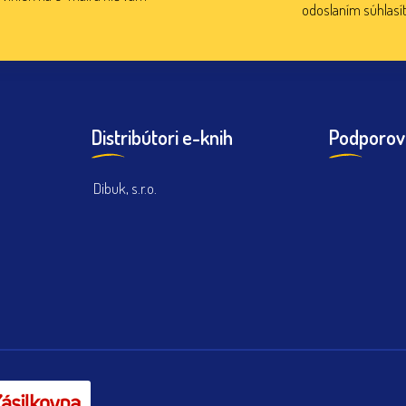
odoslaním súhlasí
Distribútori e-knih
Podporov
Dibuk, s.r.o.