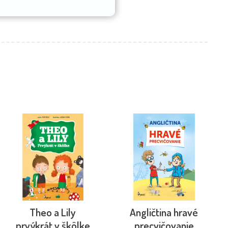
Theo a Lily
Angličtina hravé
prvýkrát v škôlke
precvičovanie