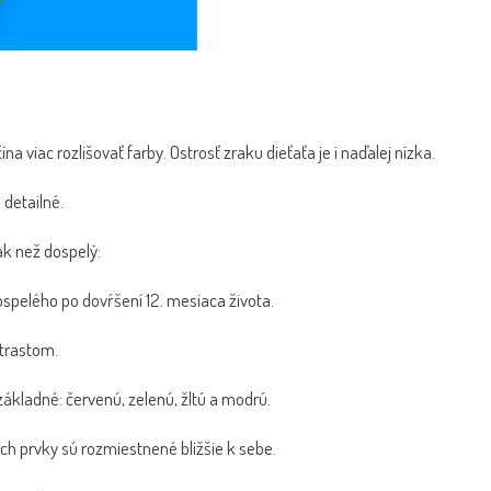
a viac rozlišovať farby. Ostrosť zraku dieťaťa je i naďalej nízka.
 detailné.
ak než dospelý:
ospelého po dovŕšení 12. mesiaca života.
trastom.
 základné: červenú, zelenú, žltú a modrú.
ých prvky sú rozmiestnené bližšie k sebe.