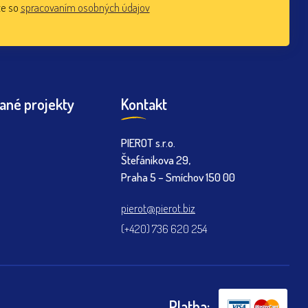
te so
spracovaním osobných údajov
ané projekty
Kontakt
PIEROT s.r.o.
Štefánikova 29,
Praha 5 – Smíchov 150 00
pierot@pierot.biz
(+420) 736 620 254
Platba: