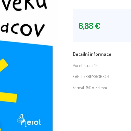
6,88
€
Detailní informace
Počet stran:
10
EAN:
9788073536640
Formát:
150 x 150 mm