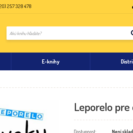
20) 257 328 478
E-knihy
Distr
Leporelo pre
Dostupnost:
Není skla