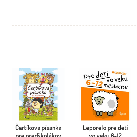
Čertíkova písanka
Leporelo pre deti
pre predškolákov
vo veku 6-12