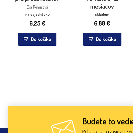
mesiacov
Eva Rémišová
na objednávku
skladem
6,25
€
6,88
€
Do košíka
Do košíka
Budete to vedie
Prihláste sa na zasielanie n