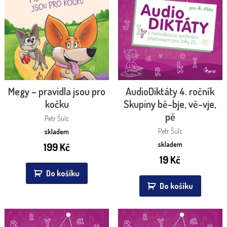
Megy – pravidla jsou pro
AudioDiktáty 4. ročník
kočku
Skupiny bě-bje, vě-vje,
pě
Petr Šulc
Petr Šulc
skladem
skladem
199
Kč
19
Kč
Do košíku
Do košíku