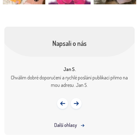
Napsali o nás
Jan S.
eselé.
Chválím dobré doporučení a rychlé poslání publikací přímo na
Před 
máty,
mou adresu. Jan S.
jsem
názor
dopl
Další ohlasy