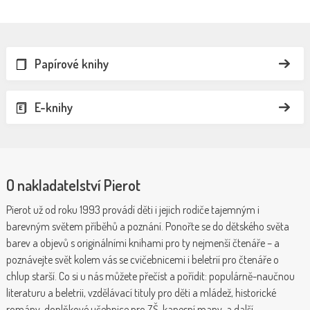
Papírové knihy
E-knihy
O nakladatelství Pierot
Pierot už od roku 1993 provádí děti i jejich rodiče tajemným i
barevným světem příběhů a poznání. Ponořte se do dětského světa
barev a objevů s originálními knihami pro ty nejmenší čtenáře – a
poznávejte svět kolem vás se cvičebnicemi i beletrií pro čtenáře o
chlup starší. Co si u nás můžete přečíst a pořídit: populárně-naučnou
literaturu a beletrii, vzdělávací tituly pro děti a mládež, historické
romány, doplňkové učebnice pro ZŠ, kapesní mapy, a další