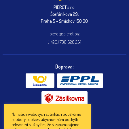
PIEROT s.r.o.
Štefánikova 29,
Praha 5 – Smíchov 150 00
pierot@pierot.biz
(+420) 736 620 254
Doprava:
Na našich webových stránkách používáme
soubory cookies, abychom vám poskytli
Platba:
relevantní služby tím, že si zapamatujeme