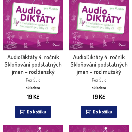
AudioDiktáty 4. ročník
AudioDiktáty 4. ročník
Skloňování podstatných
Skloňování podstatných
jmen – rod ženský
jmen – rod mužský
Petr Šulc
Petr Šulc
skladem
skladem
19
Kč
19
Kč
Do košíku
Do košíku