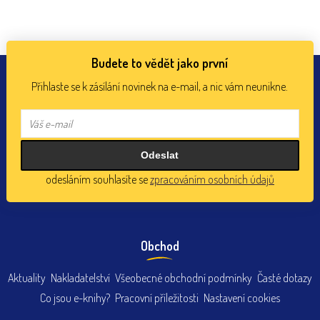
Budete to vědět jako první
Přihlaste se k zásílání novinek na e-mail, a nic vám neunikne.
odesláním souhlasíte se
zpracováním osobních údajů
Obchod
Aktuality
Nakladatelství
Všeobecné obchodní podmínky
Časté dotazy
Co jsou e-knihy?
Pracovní příležitosti
Nastavení cookies