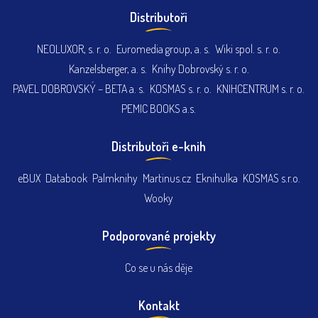
Distributoři
NEOLUXOR, s. r. o.
Euromedia group, a. s.
Wiki spol. s. r. o.
Kanzelsberger, a. s.
Knihy Dobrovský s. r. o.
PAVEL DOBROVSKÝ – BETA a. s.
KOSMAS s. r. o.
KNIHCENTRUM s. r. o.
PEMIC BOOKS a.s.
Distributoři e-knih
eBUX
Databook
Palmknihy
Martinus.cz
Eknihulka
KOSMAS s.r.o.
Wooky
Podporované projekty
Co se u nás děje
Kontakt