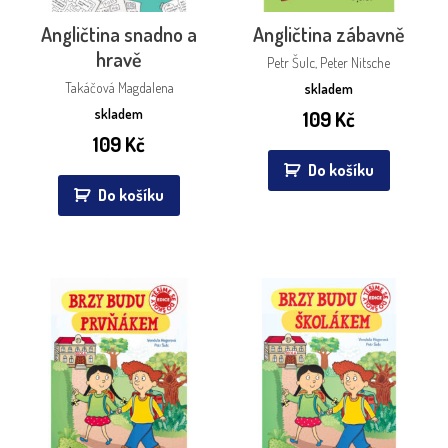
Angličtina snadno a
Angličtina zábavně
hravě
Petr Šulc, Peter Nitsche
Takáčová Magdalena
skladem
skladem
109
Kč
109
Kč
Do košíku
Do košíku