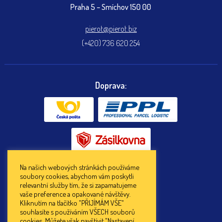
Praha 5 – Smíchov 150 00
pierot@pierot.biz
(+420) 736 620 254
Doprava:
Na našich webových stránkách používáme
soubory cookies, abychom vám poskytli
Platba:
relevantní služby tím, že si zapamatujeme
vaše preference a opakované návštěvy.
Kliknutím na tlačítko "PŘIJÍMÁM VŠE"
souhlasíte s používáním VŠECH souborů
cookies. Můžete však navštívit "Nastavení