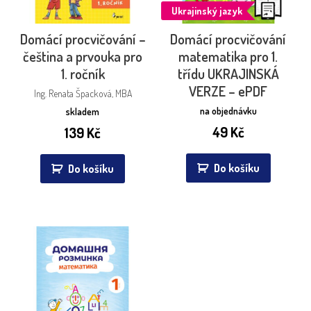
Ukrajinský jazyk
Domácí procvičování –
Domácí procvičování
čeština a prvouka pro
matematika pro 1.
1. ročník
třídu UKRAJINSKÁ
VERZE – ePDF
Ing. Renata Špacková, MBA
na objednávku
skladem
49
Kč
139
Kč
Do košíku
Do košíku