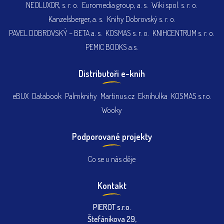
NEOLUXOR, s. r. o.
Euromedia group, a. s.
Wiki spol. s. r. o.
Kanzelsberger, a. s.
Knihy Dobrovský s. r. o.
PAVEL DOBROVSKÝ – BETA a. s.
KOSMAS s. r. o.
KNIHCENTRUM s. r. o.
PEMIC BOOKS a.s.
Distributoři e-knih
eBUX
Databook
Palmknihy
Martinus.cz
Eknihulka
KOSMAS s.r.o.
Wooky
Podporované projekty
Co se u nás děje
Kontakt
PIEROT s.r.o.
Štefánikova 29,