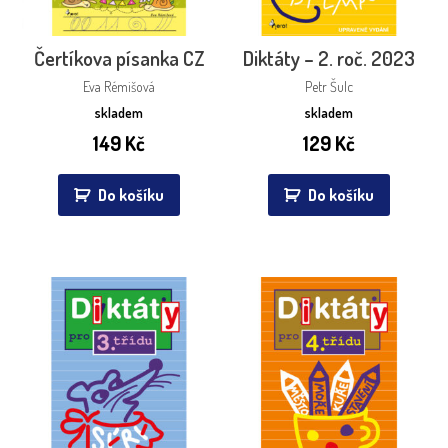
Čertíkova písanka CZ
Diktáty – 2. roč. 2023
Eva Rémišová
Petr Šulc
skladem
skladem
149
Kč
129
Kč
Do košíku
Do košíku