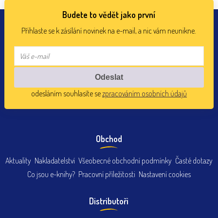
Budete to vědět jako první
Přihlaste se k zásílání novinek na e-mail, a nic vám neunikne.
odesláním souhlasíte se
zpracováním osobních údajů
Obchod
Aktuality
Nakladatelství
Všeobecné obchodní podmínky
Časté dotazy
Co jsou e-knihy?
Pracovní příležitosti
Nastavení cookies
Distributoři