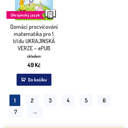
Ukrajinský jazyk
Domácí procvičování
matematika pro 1.
třídu UKRAJINSKÁ
VERZE – ePUB
skladem
49
Kč
Do košíku
1
2
3
4
5
6
7
→