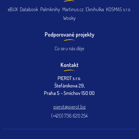
eBUX
Databook
Palmknihy
Martinus.cz
Eknihulka
KOSMAS s.r.o.
Wooky
Podporované projekty
Co se u nás děje
Kontakt
PIEROT s.r.o.
Štefánikova 29,
Praha 5 – Smíchov 150 00
pierot@pierot.biz
(+420) 736 620 254