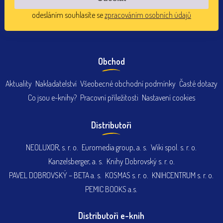
odesláním souhlasíte se
zpracováním osobních údajů
Obchod
Aktuality
Nakladatelství
Všeobecné obchodní podmínky
Časté dotazy
Co jsou e-knihy?
Pracovní příležitosti
Nastavení cookies
Distributoři
NEOLUXOR, s. r. o.
Euromedia group, a. s.
Wiki spol. s. r. o.
Kanzelsberger, a. s.
Knihy Dobrovský s. r. o.
PAVEL DOBROVSKÝ – BETA a. s.
KOSMAS s. r. o.
KNIHCENTRUM s. r. o.
PEMIC BOOKS a.s.
Distributoři e-knih