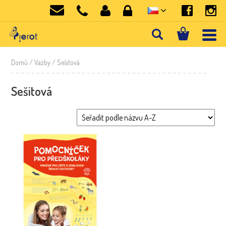
Domů
/ Vazby / Sešitová
Sešitová