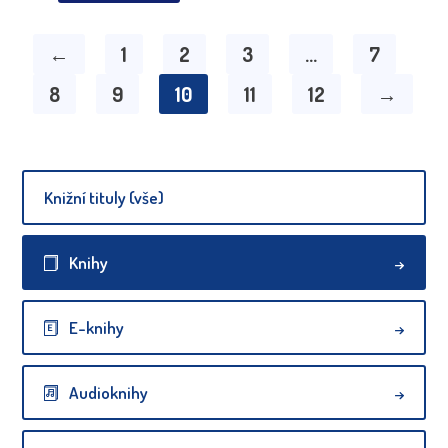
←
1
2
3
…
7
8
9
10
11
12
→
Knižní tituly (vše)
Knihy
E-knihy
Audioknihy