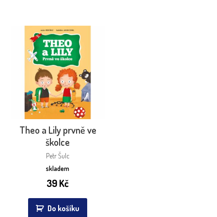
Theo a Lily prvně ve
školce
Petr Šulc
skladem
39
Kč
Do košíku