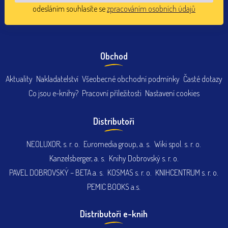
odesláním souhlasíte se
zpracováním osobních údajů
Obchod
Aktuality
Nakladatelství
Všeobecné obchodní podmínky
Časté dotazy
Co jsou e-knihy?
Pracovní příležitosti
Nastavení cookies
Distributoři
NEOLUXOR, s. r. o.
Euromedia group, a. s.
Wiki spol. s. r. o.
Kanzelsberger, a. s.
Knihy Dobrovský s. r. o.
PAVEL DOBROVSKÝ – BETA a. s.
KOSMAS s. r. o.
KNIHCENTRUM s. r. o.
PEMIC BOOKS a.s.
Distributoři e-knih