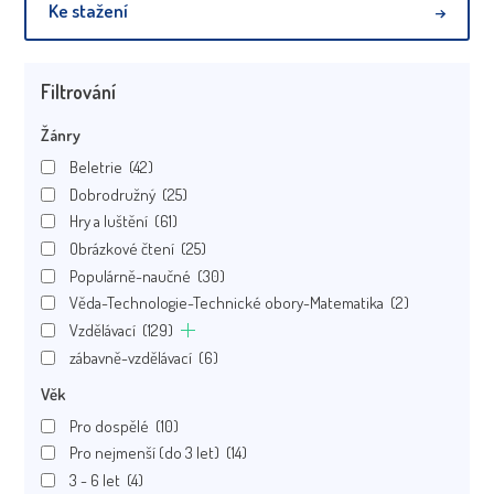
Ke stažení
Filtrování
Žánry
Beletrie
(42)
Dobrodružný
(25)
Hry a luštění
(61)
Obrázkové čtení
(25)
Populárně-naučné
(30)
Věda-Technologie-Technické obory-Matematika
(2)
Vzdělávací
(129)
zábavně-vzdělávací
(6)
Věk
Pro dospělé
(10)
Pro nejmenší (do 3 let)
(14)
3 - 6 let
(4)