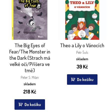
The Big Eyes of
Theo a Lily o Vánocích
Fear/The Monster in
Petr Šulc
the Dark (Strach má
skladem
velké oči/Příšera ve
39
Kč
tmě)
Peter S. Milan
Do košíku
skladem
218
Kč
Do košíku