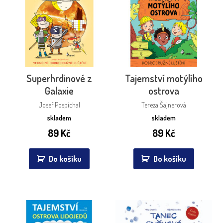
Superhrdinové z
Tajemství motýlího
Galaxie
ostrova
Josef Pospíchal
Tereza Šajnerová
skladem
skladem
89
Kč
89
Kč
Do košíku
Do košíku