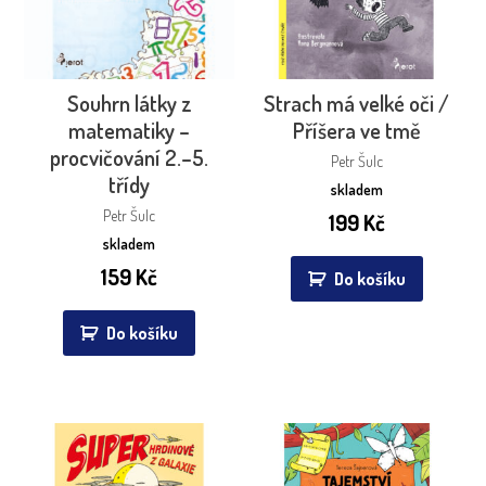
Souhrn látky z
Strach má velké oči /
matematiky –
Příšera ve tmě
procvičování 2.–5.
Petr Šulc
třídy
skladem
Petr Šulc
199
Kč
skladem
159
Kč
Do košíku
Do košíku