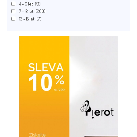
4 - 6 let
(51)
7 - 12 let
(200)
13 - 15 let
(7)