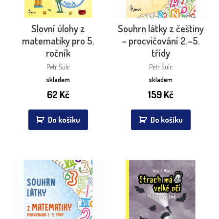
Slovní úlohy z
Souhrn látky z češtiny
matematiky pro 5.
– procvičování 2.–5.
ročník
třídy
Petr Šulc
Petr Šulc
skladem
skladem
62
Kč
159
Kč
Do košíku
Do košíku