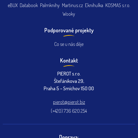
eBUX
Databook
Palmknihy
Martinus.cz
Eknihulka
KOSMAS s.r.o.
Wooky
Podporované projekty
Co se u nás děje
Kontakt
PIEROT s.r.o.
Štefánikova 29,
Praha 5 – Smíchov 150 00
pierot@pierot.biz
(+420) 736 620 254
Doprava: