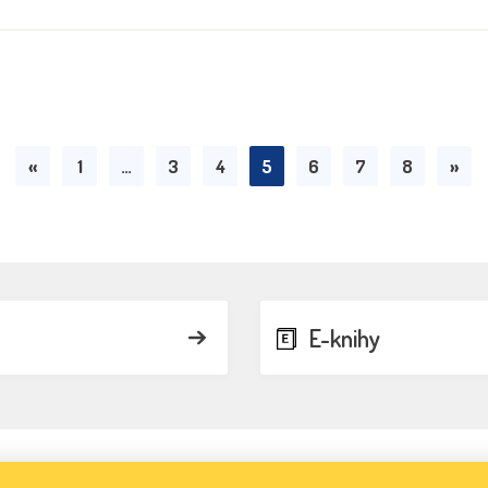
«
1
…
3
4
5
6
7
8
»
E-knihy