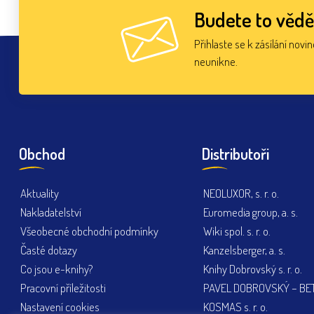
Budete to vědě
Přihlaste se k zásílání novi
neunikne.
Obchod
Distributoři
Aktuality
NEOLUXOR, s. r. o.
Nakladatelství
Euromedia group, a. s.
Všeobecné obchodní podmínky
Wiki spol. s. r. o.
Časté dotazy
Kanzelsberger, a. s.
Co jsou e-knihy?
Knihy Dobrovský s. r. o.
Pracovní příležitosti
PAVEL DOBROVSKÝ – BETA
Nastavení cookies
KOSMAS s. r. o.