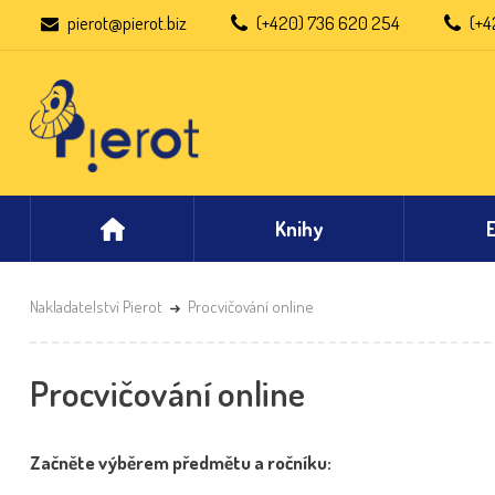
pierot@pierot.biz
(+420) 736 620 254
(+4
Knihy
Nakladatelství Pierot
Procvičování online
Procvičování online
Začněte výběrem předmětu a ročníku: