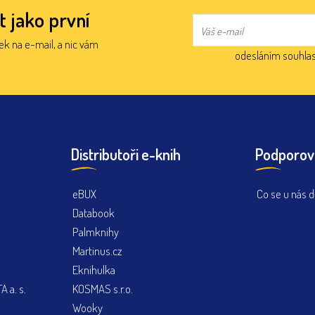
t jako první
nek na e-mail, a nic vám
odesláním souhlas
Distributoři e-knih
Podporov
eBUX
Co se u nás d
Databook
Palmknihy
Martinus.cz
Eknihulka
 a. s.
KOSMAS s.r.o.
Wooky