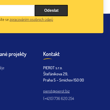
íte se
zpracováním osobních údajů
ané projekty
Kontakt
ěje
PIEROT s.r.o.
Štefánikova 29,
Praha 5 – Smíchov 150 00
pierot@pierot.biz
(+420) 736 620 254