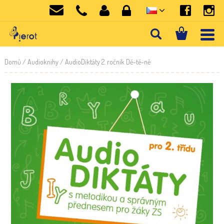
Domů
/
Audioknihy
/ AudioDiktáty 2. ročník Dě-tě-ně