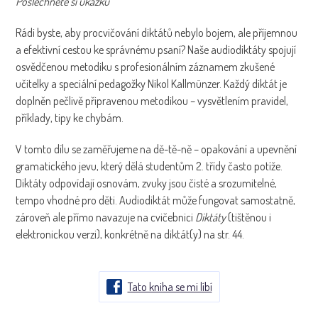
Poslechněte si ukázku
Rádi byste, aby procvičování diktátů nebylo bojem, ale příjemnou
a efektivní cestou ke správnému psaní? Naše audiodiktáty spojují
osvědčenou metodiku s profesionálním záznamem zkušené
učitelky a speciální pedagožky Nikol Kallmünzer. Každý diktát je
doplněn pečlivě připravenou metodikou – vysvětlením pravidel,
příklady, tipy ke chybám.
V tomto dílu se zaměřujeme na dě-tě-ně – opakování a upevnění
gramatického jevu, který dělá studentům 2. třídy často potíže.
Diktáty odpovídají osnovám, zvuky jsou čisté a srozumitelné,
tempo vhodné pro děti. Audiodiktát může fungovat samostatně,
zároveň ale přímo navazuje na cvičebnici
Diktáty
(tištěnou i
elektronickou verzi), konkrétně na diktát(y) na str. 44.
Tato kniha se mi líbí