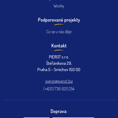
Wooky
Podporované projekty
Co se u nás děje
Kontakt
PIEROT s.r.o.
Štefánikova 29,
Praha 5 – Smíchov 150 00
pierot@pierot.biz
(+420) 736 620 254
Doprava: