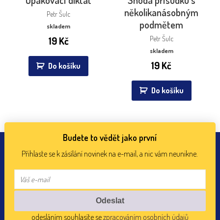
několikanásobným
Petr Šulc
podmětem
skladem
19
Kč
Petr Šulc
skladem
19
Kč
Do košíku
Do košíku
Budete to vědět jako první
Přihlaste se k zásílání novinek na e-mail, a nic vám neunikne.
odesláním souhlasíte se
zpracováním osobních údajů