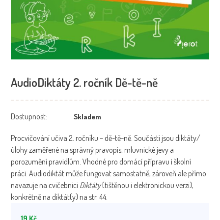
AudioDiktáty 2. ročník Dě-tě-ně
Dostupnost:
Skladem
Procvičování učiva 2. ročníku – dě-tě-ně. Součástí jsou diktáty/
úlohy zaměřené na správný pravopis, mluvnické jevy a
porozumění pravidlům. Vhodné pro domácí přípravu i školní
práci. Audiodiktát může fungovat samostatně, zároveň ale přímo
navazuje na cvičebnici
Diktáty
(tištěnou i elektronickou verzi),
konkrétně na diktát(y) na str. 44.
19
Kč