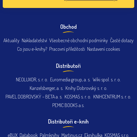
Obchod
Aktuality
Nakladatelství
Všeobecné obchodní podmínky
Časté dotazy
Co jsou e-knihy?
Pracovní příležitosti
Nastavení cookies
Distributoři
NEOLUXOR, s. r. o.
Euromedia group, a. s.
Wiki spol. s. r. o.
Kanzelsberger, a. s.
Knihy Dobrovský s. r. o.
PAVEL DOBROVSKÝ – BETA a. s.
KOSMAS s. r. o.
KNIHCENTRUM s. r. o.
PEMIC BOOKS a.s.
Distributoři e-knih
eBUX
Databook
Palmknihy
Martinus.cz
Eknihulka
KOSMAS s.r.o.