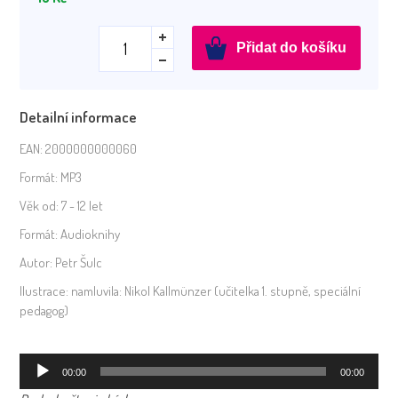
AudioDiktáty
Přidat do košíku
2.
ročník
Dě-
Detailní informace
tě-
ně
EAN:
2000000000060
množství
Formát:
MP3
Věk od:
7 - 12 let
Formát:
Audioknihy
Autor:
Petr Šulc
Ilustrace:
namluvila: Nikol Kallmünzer (učitelka 1. stupně, speciální
pedagog)
Audio
00:00
00:00
přehrávač