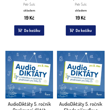
Petr Šulc
Petr Šulc
skladem
skladem
19
Kč
19
Kč
Do košíku
Do košíku
AudioDiktáty 5. ročník
AudioDiktáty 5. ročník
Opakovací diktát
Shoda přísudku s