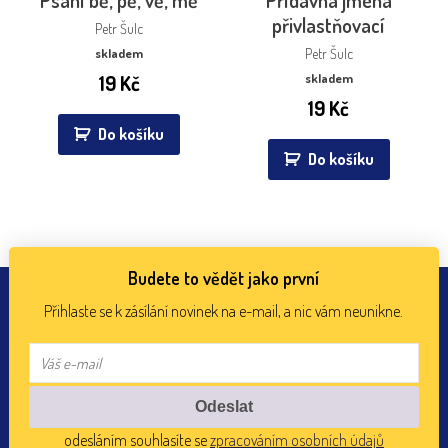
přivlastňovací
Petr Šulc
skladem
Petr Šulc
19
Kč
skladem
19
Kč
Do košíku
Do košíku
Budete to vědět jako první
Přihlaste se k zásílání novinek na e-mail, a nic vám neunikne.
odesláním souhlasíte se
zpracováním osobních údajů