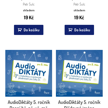
Petr Šulc
Petr Šulc
skladem
skladem
19
Kč
19
Kč
Do košíku
Do košíku
AudioDiktáty 5. ročník
AudioDiktáty 5. ročník
Psaní bě, pě, vě, mě
Přídavná jména