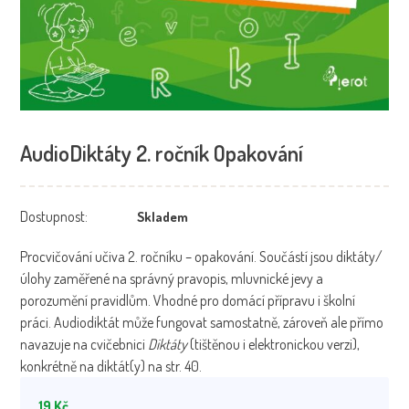
AudioDiktáty 2. ročník Opakování
Dostupnost:
Skladem
Procvičování učiva 2. ročníku – opakování. Součástí jsou diktáty/
úlohy zaměřené na správný pravopis, mluvnické jevy a
porozumění pravidlům. Vhodné pro domácí přípravu i školní
práci. Audiodiktát může fungovat samostatně, zároveň ale přímo
navazuje na cvičebnici
Diktáty
(tištěnou i elektronickou verzi),
konkrétně na diktát(y) na str. 40.
19
Kč