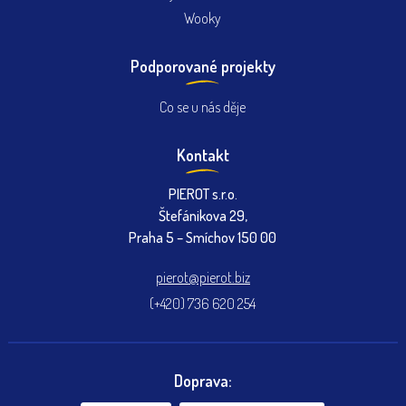
Wooky
Podporované projekty
Co se u nás děje
Kontakt
PIEROT s.r.o.
Štefánikova 29,
Praha 5 – Smíchov 150 00
pierot@pierot.biz
(+420) 736 620 254
Doprava: