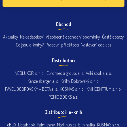
Obchod
Aktuality
Nakladatelství
Všeobecné obchodní podmínky
Časté dotazy
Co jsou e-knihy?
Pracovní příležitosti
Nastavení cookies
Distributoři
NEOLUXOR, s. r. o.
Euromedia group, a. s.
Wiki spol. s. r. o.
Kanzelsberger, a. s.
Knihy Dobrovský s. r. o.
PAVEL DOBROVSKÝ – BETA a. s.
KOSMAS s. r. o.
KNIHCENTRUM s. r. o.
PEMIC BOOKS a.s.
Distributoři e-knih
eBUX
Databook
Palmknihy
Martinus.cz
Eknihulka
KOSMAS s.r.o.