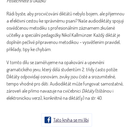
Poslechněte si ukázku
Rádi byste, aby procvičování diktátů nebylo bojem, ale příjemnou
a efektivní cestou ke správnému psaní? Naše audiodiktáty spojují
osvědčenou metodiku s profesionálním záznamem zkušené
učitelky a speciální pedagožky Nikol Kallmünzer. Každý diktát je
doplněn pečlivě připravenou metodikou – vysvětlením pravidel,
příklady, tipy ke chybám.
V tomto dílu se zaměřujeme na opakování a upevnění
gramatického jevu, který dělá studentům 2. třídy často potíže.
Diktáty odpovídají osnovám, zvuky jsou čisté a srozumitelné,
tempo vhodné pro děti. Audiodiktát může fungovat samostatně,
zároveň ale přímo navazuje na cvičebnici
Diktáty
(tištěnou i
elektronickou verzi), konkrétně na diktát(y) na str. 40.
Tato kniha se mi líbí