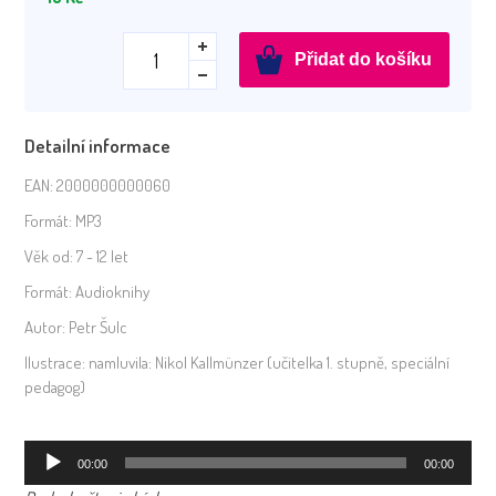
AudioDiktáty
Přidat do košíku
2.
ročník
Opakování
Detailní informace
množství
EAN:
2000000000060
Formát:
MP3
Věk od:
7 - 12 let
Formát:
Audioknihy
Autor:
Petr Šulc
Ilustrace:
namluvila: Nikol Kallmünzer (učitelka 1. stupně, speciální
pedagog)
Audio
00:00
00:00
přehrávač