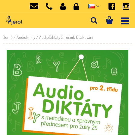
Domů
/
Audioknihy
/ AudioDiktáty 2. ročník Opakování