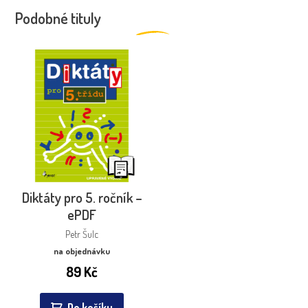
Podobné tituly
Diktáty pro 5. ročník –
ePDF
Petr Šulc
na objednávku
89
Kč
Do košíku