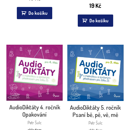
19
Kč
Do košíku
Do košíku
AudioDiktáty 4. ročník
AudioDiktáty 5. ročník
Opakování
Psaní bě, pě, vě, mě
Petr Šulc
Petr Šulc
skladem
skladem