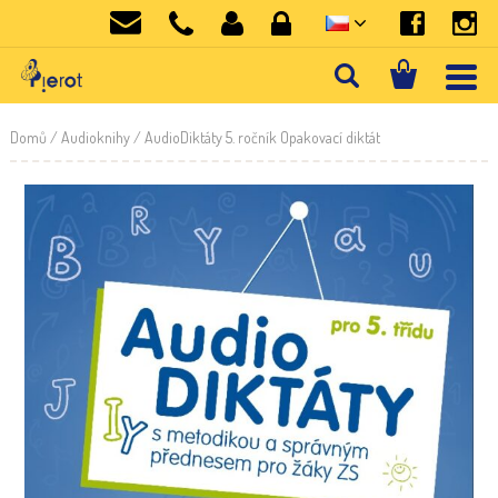
Domů
/
Audioknihy
/ AudioDiktáty 5. ročník Opakovací diktát