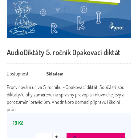
AudioDiktáty 5. ročník Opakovací diktát
Dostupnost:
Skladem
Procvičování učiva 5. ročníku – Opakovací diktát. Součástí jsou
diktáty/úlohy zaměřené na správný pravopis, mluvnické jevy a
porozumění pravidlům. Vhodné pro domácí přípravu i školní
práci.
19
Kč
AudioDiktáty