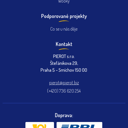
Wooky
Podporované projekty
Co se u nás děje
Kontakt
PIEROT s.r.o.
Štefánikova 29,
Praha 5 – Smíchov 150 00
pierot@pierot.biz
(+420) 736 620 254
Doprava: