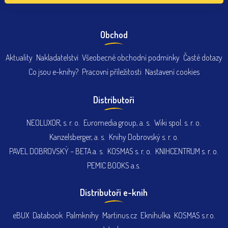
Obchod
Aktuality
Nakladatelství
Všeobecné obchodní podmínky
Časté dotazy
Co jsou e-knihy?
Pracovní příležitosti
Nastavení cookies
Distributoři
NEOLUXOR, s. r. o.
Euromedia group, a. s.
Wiki spol. s. r. o.
Kanzelsberger, a. s.
Knihy Dobrovský s. r. o.
PAVEL DOBROVSKÝ – BETA a. s.
KOSMAS s. r. o.
KNIHCENTRUM s. r. o.
PEMIC BOOKS a.s.
Distributoři e-knih
eBUX
Databook
Palmknihy
Martinus.cz
Eknihulka
KOSMAS s.r.o.