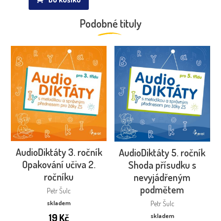
Podobné tituly
AudioDiktáty 3. ročník
AudioDiktáty 5. ročník
Opakování učiva 2.
Shoda přísudku s
ročníku
nevyjádřeným
podmětem
Petr Šulc
skladem
Petr Šulc
19
Kč
skladem