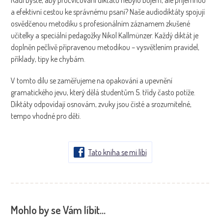
a efektivní cestou ke správnému psaní? Naše audiodiktáty spojují
osvědčenou metodiku s profesionálním záznamem zkušené
učitelky a speciální pedagožky Nikol Kallmünzer. Každý diktát je
doplněn pečlivě připravenou metodikou – vysvětlením pravidel,
příklady, tipy ke chybám.
V tomto dílu se zaměřujeme na opakování a upevnění
gramatického jevu, který dělá studentům 5. třídy často potíže.
Diktáty odpovídají osnovám, zvuky jsou čisté a srozumitelné,
tempo vhodné pro děti.
Tato kniha se mi líbí
Mohlo by se Vám líbit…