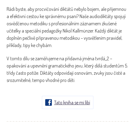
Rádi byste, aby procvičování diktátů nebylo bojem, ale příjemnou
a efektivní cestou ke správnému psaní? Naše audiodiktáty spojují
osvědčenou metodiku s profesionálním záznamem zkušené
učitelky a speciální pedagožky Nikol Kallmünzer. Každý diktát je
doplněn pečlivě připravenou metodikou – vysvětlením pravidel,
příklady, tipy ke chybám.
V tomto dílu se zaměřujeme na přídavná jména tvrdá_2 –
opakování a upevnění gramatického jevu, který dělá studentům 5.
třídy často potíže. Diktáty odpovídají osnovám, zvuky jsou čisté a
srozumitelné, tempo vhodné pro děti.
Tato kniha se mi líbí