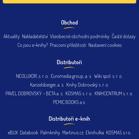
Obchod
Aktuality
Nakladatelství
Všeobecné obchodní podmínky
Časté dotazy
Co jsou e-knihy?
Pracovní příležitosti
Nastavení cookies
Distributoři
NEOLUXOR, s. r. o.
Euromedia group, a. s.
Wiki spol. s. r. o.
Kanzelsberger, a. s.
Knihy Dobrovský s. r. o.
PAVEL DOBROVSKÝ – BETA a. s.
KOSMAS s. r. o.
KNIHCENTRUM s. r. o.
PEMIC BOOKS a.s.
Distributoři e-knih
eBUX
Databook
Palmknihy
Martinus.cz
Eknihulka
KOSMAS s.r.o.