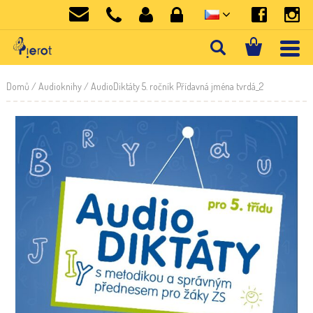
Domů
/
Audioknihy
/ AudioDiktáty 5. ročník Přídavná jména tvrdá_2