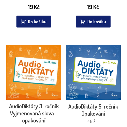
19
Kč
19
Kč
Do košíku
Do košíku
AudioDiktáty 3. ročník
AudioDiktáty 5. ročník
Vyjmenovaná slova –
Opakování
opakování
Petr Šulc