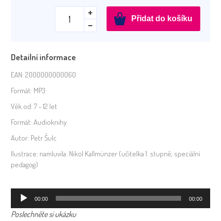
AudioDiktáty
Přidat do košíku
5.
ročník
Přídavná
Detailní informace
jména
tvrdá_2
EAN:
2000000000060
množství
Formát:
MP3
Věk od:
7 - 12 let
Formát:
Audioknihy
Autor:
Petr Šulc
Ilustrace:
namluvila: Nikol Kallmünzer (učitelka 1. stupně, speciální
pedagog)
Audio
00:00
00:00
přehrávač
Poslechněte si ukázku