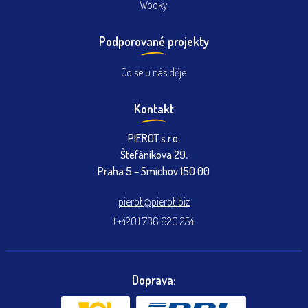
Wooky
Podporované projekty
Co se u nás děje
Kontakt
PIEROT s.r.o.
Štefánikova 29,
Praha 5 – Smíchov 150 00
pierot@pierot.biz
(+420) 736 620 254
Doprava: