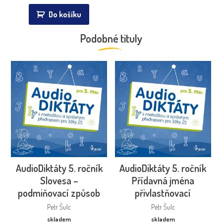
Do košíku
Podobné tituly
AudioDiktáty 5. ročník
AudioDiktáty 5. ročník
Slovesa –
Přídavná jména
podmiňovací způsob
přivlastňovací
Petr Šulc
Petr Šulc
skladem
skladem