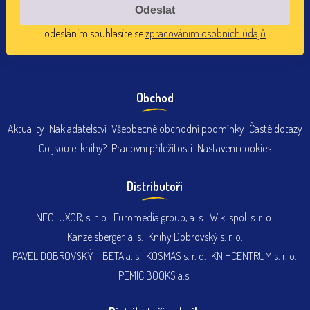
odesláním souhlasíte se
zpracováním osobních údajů
Obchod
Aktuality
Nakladatelství
Všeobecné obchodní podmínky
Časté dotazy
Co jsou e-knihy?
Pracovní příležitosti
Nastavení cookies
Distributoři
NEOLUXOR, s. r. o.
Euromedia group, a. s.
Wiki spol. s. r. o.
Kanzelsberger, a. s.
Knihy Dobrovský s. r. o.
PAVEL DOBROVSKÝ – BETA a. s.
KOSMAS s. r. o.
KNIHCENTRUM s. r. o.
PEMIC BOOKS a.s.