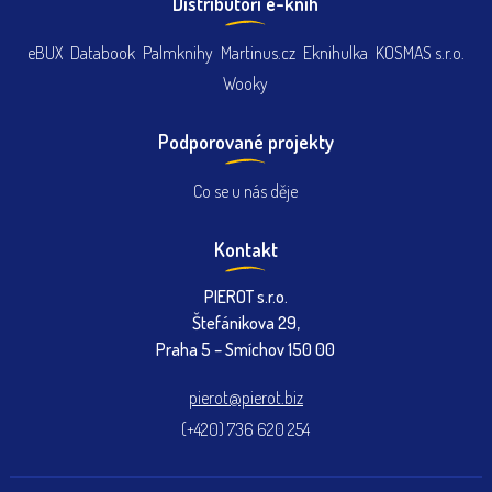
Distributoři e-knih
eBUX
Databook
Palmknihy
Martinus.cz
Eknihulka
KOSMAS s.r.o.
Wooky
Podporované projekty
Co se u nás děje
Kontakt
PIEROT s.r.o.
Štefánikova 29,
Praha 5 – Smíchov 150 00
pierot@pierot.biz
(+420) 736 620 254