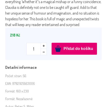
everything. Whether it“s a magical mishap or a funny coincidence,
Claudia is definitely not one to be caught off guard. Add to that
her unique sense of humour and imagination, and no situation is
hopeless for her. This book is full of magic and unexpected twists
that will keep any reader entertained and surprised.
218
Kč
Claudia
Přidat do košíku
in
the
Human
Detailní informace
World
(Klaudie
Počet stran:
56
ve
EAN:
9782925563006
světě
Formát:
160 x 230
lidí)
množství
Formát:
Nezařazené
Autor:
Peter S. Milan