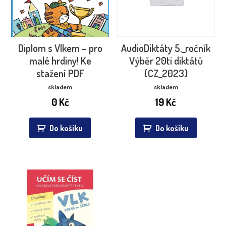
Diplom s Vlkem – pro
AudioDiktáty 5._ročník
malé hrdiny! Ke
Výběr 20ti diktátů
stažení PDF
(CZ_2023)
skladem
skladem
0
Kč
19
Kč
Do košíku
Do košíku