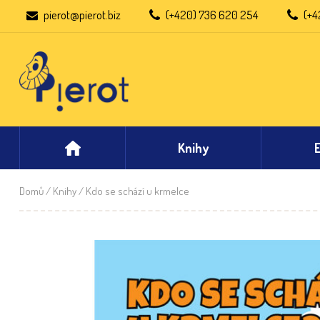
pierot@pierot.biz
(+420) 736 620 254
(+4
Knihy
Domů
/
Knihy
/ Kdo se schází u krmelce