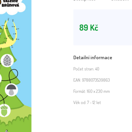
89
Kč
Detailní informace
Počet stran:
40
EAN:
9788073539863
Formát:
160 x 230 mm
Věk od:
7 - 12 let