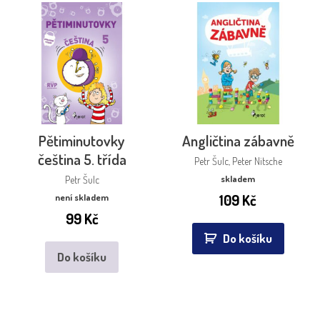
Pětiminutovky
Angličtina zábavně
čeština 5. třída
Petr Šulc, Peter Nitsche
skladem
Petr Šulc
109
Kč
není skladem
99
Kč
Do košíku
Do košíku