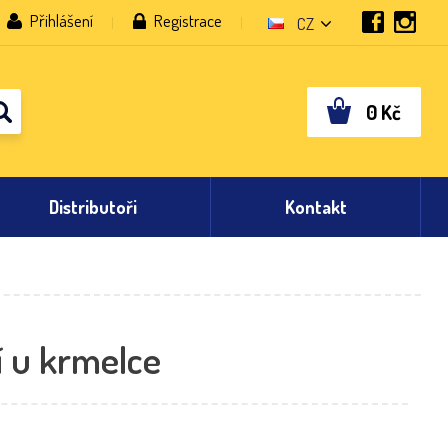
Přihlášení
Registrace
CZ
0
Kč
Distributoři
Kontakt
í u krmelce