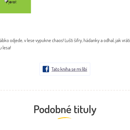
ábko odjede, v lese vypukne chaos! Lušti šifry, hádanky a odhal, jak vráti
u lesa!
Tato kniha se mi líbí
Podobné tituly