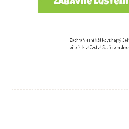
Zachraň lesní říši! Když hajný Jeř
přiblíží k vítězství! Staň se hrdino