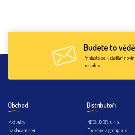
Budete to vědě
Přihlaste se k zásílání novi
neunikne.
Obchod
Distributoři
Aktuality
NEOLUXOR, s. r. o.
Nakladatelství
Euromedia group, a. s.