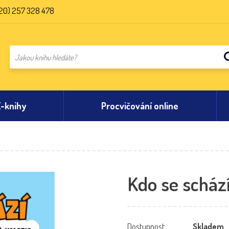
20) 257 328 478
E-knihy
Procvičování online
Kdo se scház
Dostupnost:
Skladem