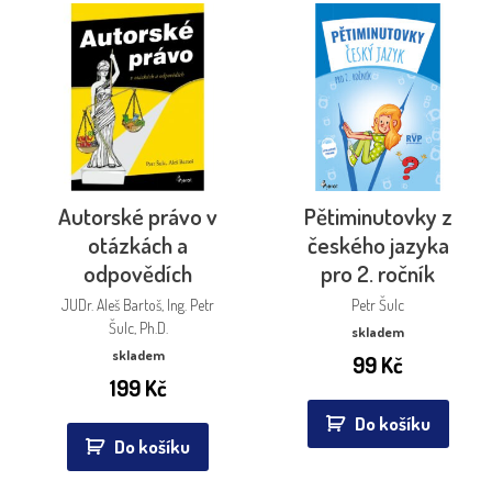
Autorské právo v
Pětiminutovky z
otázkách a
českého jazyka
odpovědích
pro 2. ročník
JUDr. Aleš Bartoš, Ing. Petr
Petr Šulc
Šulc, Ph.D.
skladem
skladem
99
Kč
199
Kč
Do košíku
Do košíku