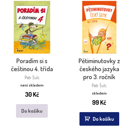
Poradím si s
Pětiminutovky z
češtinou 4. třída
českého jazyka
pro 3. ročník
Petr Šulc
není skladem
Petr Šulc
30
Kč
skladem
99
Kč
Do košíku
Do košíku