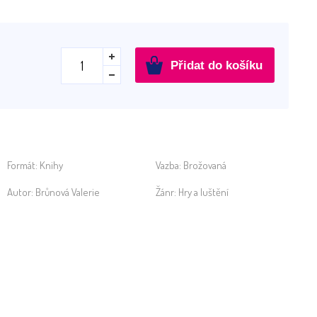
Kdo
Přidat do košíku
se
schází
u
krmelce
množství
Formát:
Knihy
Vazba:
Brožovaná
Autor:
Brůnová Valerie
Žánr:
Hry a luštění