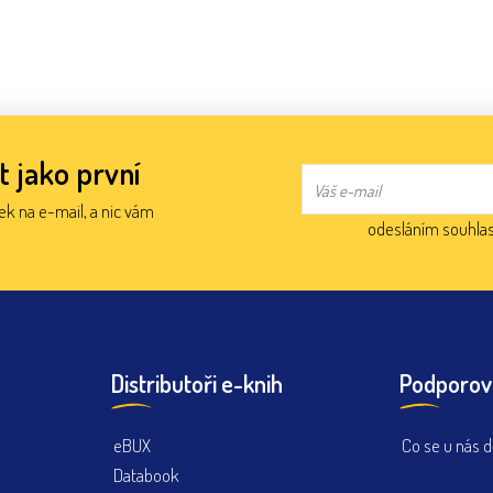
t jako první
nek na e-mail, a nic vám
odesláním souhlas
Distributoři e-knih
Podporov
eBUX
Co se u nás d
Databook