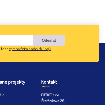
íte se
zpracováním osobních údajů
ané projekty
Kontakt
ěje
PIEROT s.r.o.
Štefánikova 29,