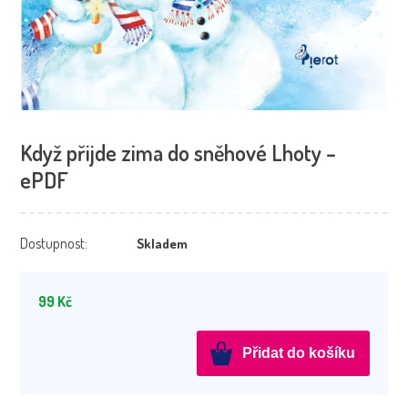
Když přijde zima do sněhové Lhoty –
ePDF
Dostupnost:
Skladem
99
Kč
Když
Přidat do košíku
přijde
zima
do