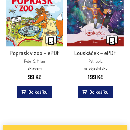
Poprask v zoo – ePDF
Louskáček – ePDF
Peter S. Milan
Petr Šulc
skladem
na objednávku
99
Kč
199
Kč
Do košíku
Do košíku