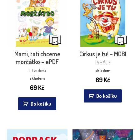
Mami, tati chceme
Cirkus je tu! – MOBI
morčátko – ePDF
Petr Šulc
L. Cardová
skladem
skladem
69
Kč
69
Kč
Do košíku
Do košíku