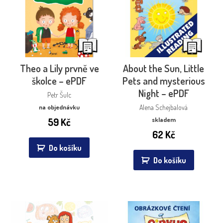
Theo a Lily prvně ve
About the Sun, Little
školce – ePDF
Pets and mysterious
Night – ePDF
Petr Šulc
na objednávku
Alena Schejbalová
59
Kč
skladem
62
Kč
Do košíku
Do košíku