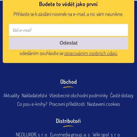
Budete to vědět jako první
Přihlaste se k zásílání novinek na e-mail, a nic vám neunikne.
odesláním souhlasíte se
zpracováním osobních údajů
Obchod
Aktuality
Nakladatelství
Všeobecné obchodní podmínky
Časté dotazy
Co jsou e-knihy?
Pracovní příležitosti
Nastavení cookies
Distributoři
NEOLUXOR, s. r. o.
Euromedia group, a. s.
Wiki spol. s. r. o.