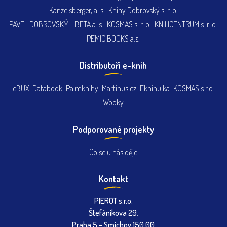
Kanzelsberger, a. s.
Knihy Dobrovský s. r. o.
PAVEL DOBROVSKÝ – BETA a. s.
KOSMAS s. r. o.
KNIHCENTRUM s. r. o.
PEMIC BOOKS a.s.
Distributoři e-knih
eBUX
Databook
Palmknihy
Martinus.cz
Eknihulka
KOSMAS s.r.o.
Wooky
Podporované projekty
Co se u nás děje
Kontakt
PIEROT s.r.o.
Štefánikova 29,
Praha 5 – Smíchov 150 00