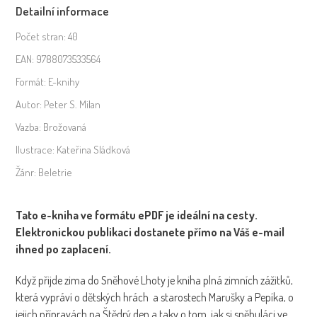
Detailní informace
sněhové
Lhoty
Počet stran:
40
-
EAN:
9788073533564
ePDF
Formát:
E-knihy
množství
Autor:
Peter S. Milan
Vazba:
Brožovaná
Ilustrace:
Kateřina Sládková
Žánr:
Beletrie
Tato e-kniha ve formátu ePDF je ideální na cesty.
Elektronickou publikaci dostanete přímo na Váš e-mail
ihned po zaplacení.
Když přijde zima do Sněhové Lhoty je kniha plná zimních zážitků,
která vypráví o dětských hrách a starostech Marušky a Pepíka, o
jejich přípravách na Štědrý den a taky o tom, jak si sněhuláci ve