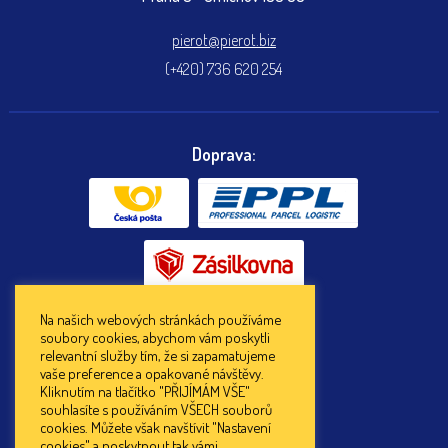
pierot@pierot.biz
(+420) 736 620 254
Doprava:
Na našich webových stránkách používáme
soubory cookies, abychom vám poskytli
Platba:
relevantní služby tím, že si zapamatujeme
vaše preference a opakované návštěvy.
Kliknutím na tlačítko "PŘIJÍMÁM VŠE"
souhlasíte s používáním VŠECH souborů
cookies. Můžete však navštívit "Nastavení
cookies" a poskytnout tak vámi