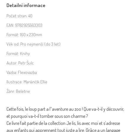
Detailní informace
zoo
-
Počet stran:
40
Je
EAN:
9782925563303
lis,
Formát:
160 x 230mm
lis-
moi-
Věk od:
Pro nejmenší (do 3 let)
avec
Formát:
Knihy
autocollants!
Autor:
Petr Šulc
množství
Vazba:
Flexovazba
Ilustrace:
Mariánčik Ellie
Žánr:
Beletrie
Cette fois, le loup part a l“aventure au zoo ! Que va-t-il y découvrir,
et pourquoi va-t-il tomber sous son charme ?
Ce livre fait partie de la collection Je lis, lis avec moi et s’adresse
aux enfants qui apprennent tout juste a lire. Grâce a un langage