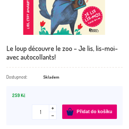
Le loup découvre le zoo – Je lis, lis-moi-
avec autocollants!
Dostupnost:
Skladem
259
Kč
Le
Přidat do košíku
loup
découvre
le