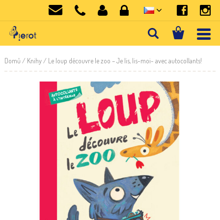
Domů
/
Knihy
/ Le loup découvre le zoo – Je lis, lis-moi- avec autocollants!