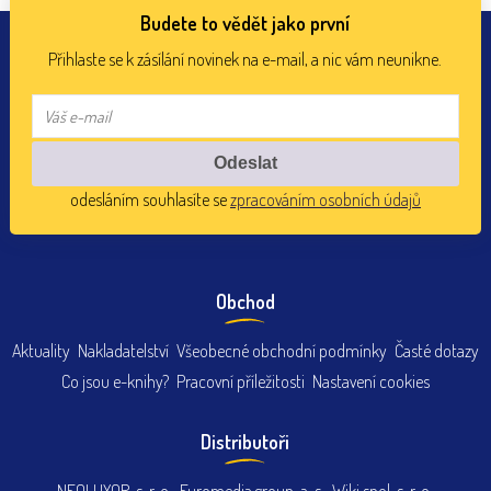
Budete to vědět jako první
Přihlaste se k zásílání novinek na e-mail, a nic vám neunikne.
odesláním souhlasíte se
zpracováním osobních údajů
Obchod
Aktuality
Nakladatelství
Všeobecné obchodní podmínky
Časté dotazy
Co jsou e-knihy?
Pracovní příležitosti
Nastavení cookies
Distributoři