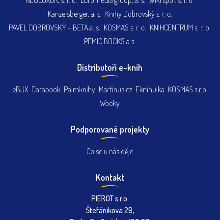
NEOLUXOR, s. r. o.
Euromedia group, a. s.
Wiki spol. s. r. o.
Kanzelsberger, a. s.
Knihy Dobrovský s. r. o.
PAVEL DOBROVSKÝ – BETA a. s.
KOSMAS s. r. o.
KNIHCENTRUM s. r. o.
PEMIC BOOKS a.s.
Distributoři e-knih
eBUX
Databook
Palmknihy
Martinus.cz
Eknihulka
KOSMAS s.r.o.
Wooky
Podporované projekty
Co se u nás děje
Kontakt
PIEROT s.r.o.
Štefánikova 29,