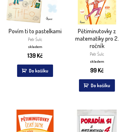
Povím ti to pastelkami
Pětiminutovky z
matematiky pro 2.
Petr Šulc
ročník
skladem
139
Kč
Petr Šulc
skladem
99
Kč
Do košíku
Do košíku