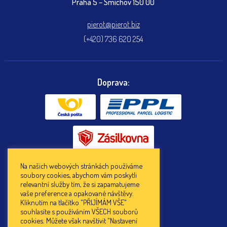
Praha 5 – Smíchov 150 00
pierot@pierot.biz
(+420) 736 620 254
Doprava:
Na našich webových stránkách používáme
soubory cookies, abychom vám poskytli
Platba:
relevantní služby tím, že si zapamatujeme
vaše preference a opakované návštěvy.
Kliknutím na tlačítko "PŘIJÍMÁM VŠE"
souhlasíte s používáním VŠECH souborů
cookies. Můžete však navštívit "Nastavení