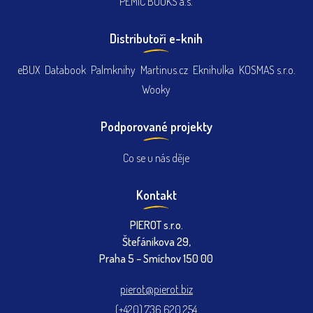
PEMIC BOOKS a.s.
Distributoři e-knih
eBUX
Databook
Palmknihy
Martinus.cz
Eknihulka
KOSMAS s.r.o.
Wooky
Podporované projekty
Co se u nás děje
Kontakt
PIEROT s.r.o.
Štefánikova 29,
Praha 5 – Smíchov 150 00
pierot@pierot.biz
(+420) 736 620 254