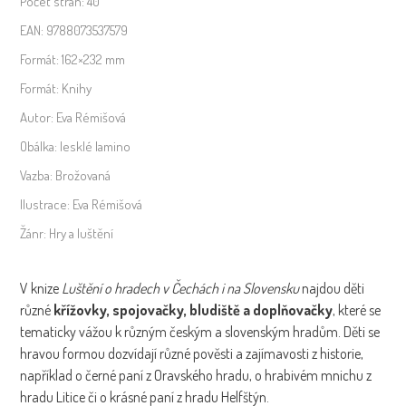
Počet stran:
40
EAN:
9788073537579
Formát:
162×232 mm
Formát:
Knihy
Autor:
Eva Rémišová
Obálka:
lesklé lamino
Vazba:
Brožovaná
Ilustrace:
Eva Rémišová
Žánr:
Hry a luštění
V knize
Luštění o hradech v Čechách i na Slovensku
najdou děti
různé
křížovky, spojovačky, bludiště a doplňovačky
, které se
tematicky vážou k různým českým a slovenským hradům. Děti se
hravou formou dozvídají různé pověsti a zajímavosti z historie,
například o černé paní z Oravského hradu, o hrabivém mnichu z
hradu Litice či o krásné paní z hradu Helfštýn.