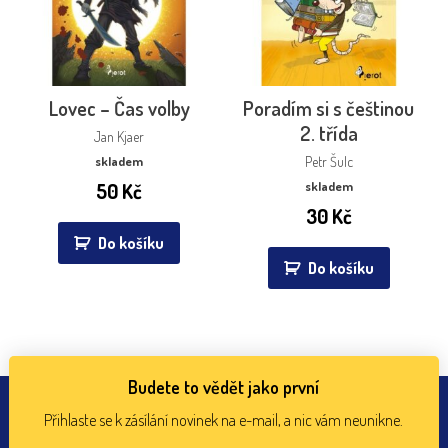
Lovec – Čas volby
Poradím si s češtinou
2. třída
Jan Kjaer
skladem
Petr Šulc
50
Kč
skladem
30
Kč
Do košíku
Do košíku
Budete to vědět jako první
Přihlaste se k zásílání novinek na e-mail, a nic vám neunikne.