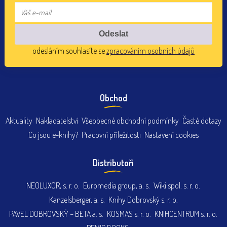
odesláním souhlasíte se
zpracováním osobních údajů
Obchod
Aktuality
Nakladatelství
Všeobecné obchodní podmínky
Časté dotazy
Co jsou e-knihy?
Pracovní příležitosti
Nastavení cookies
Distributoři
NEOLUXOR, s. r. o.
Euromedia group, a. s.
Wiki spol. s. r. o.
Kanzelsberger, a. s.
Knihy Dobrovský s. r. o.
PAVEL DOBROVSKÝ – BETA a. s.
KOSMAS s. r. o.
KNIHCENTRUM s. r. o.