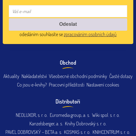
odesláním souhlasíte se
zpracováním osobních údajů
Obchod
Aktuality
Nakladatelství
Všeobecné obchodní podmínky
Časté dotazy
Co jsou e-knihy?
Pracovní příležitosti
Nastavení cookies
Distributoři
NEOLUXOR, s. r. o.
Euromedia group, a. s.
Wiki spol. s. r. o.
Kanzelsberger, a. s.
Knihy Dobrovský s. r. o.
PAVEL DOBROVSKÝ – BETA a. s.
KOSMAS s. r. o.
KNIHCENTRUM s. r. o.