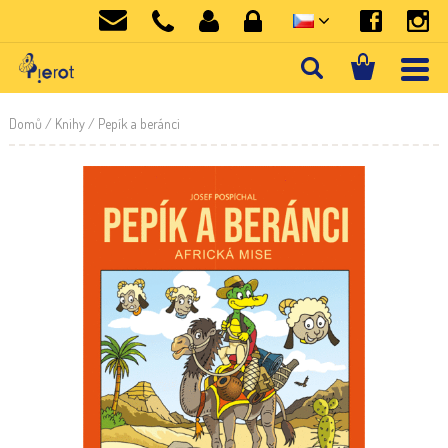
Domů
/
Knihy
/ Pepík a beránci