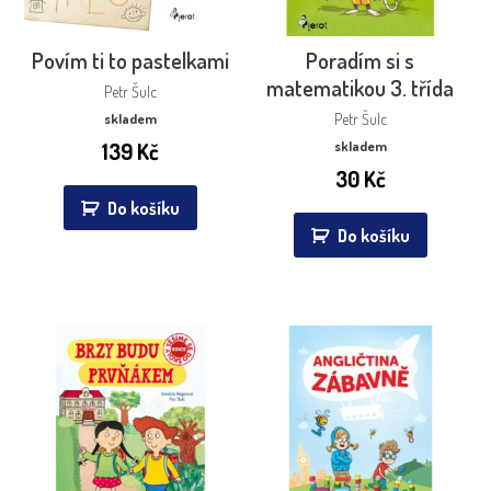
Povím ti to pastelkami
Poradím si s
matematikou 3. třída
Petr Šulc
skladem
Petr Šulc
139
Kč
skladem
30
Kč
Do košíku
Do košíku