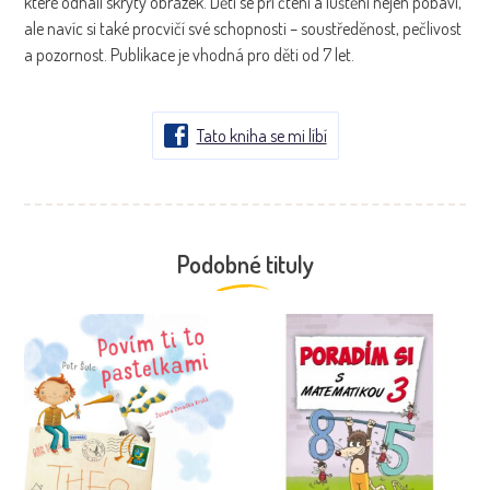
které odhalí skrytý obrázek. Děti se při čtení a luštění nejen pobaví,
ale navíc si také procvičí své schopnosti – soustředěnost, pečlivost
a pozornost. Publikace je vhodná pro děti od 7 let.
Tato kniha se mi líbí
Podobné tituly