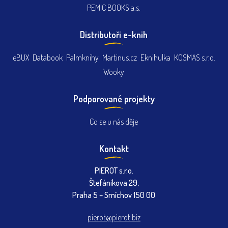
PEMIC BOOKS a.s.
Distributoři e-knih
eBUX
Databook
Palmknihy
Martinus.cz
Eknihulka
KOSMAS s.r.o.
Wooky
Podporované projekty
Co se u nás děje
Kontakt
PIEROT s.r.o.
Štefánikova 29,
Praha 5 – Smíchov 150 00
pierot@pierot.biz