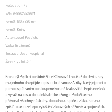
Počet stran:
40
EAN:
9788073539641
Formát:
160 x 230 mm
Formát:
Knihy
Autor:
Josef Pospíchal
Vazba:
Brožovaná
Ilustrace:
Josef Pospíchal
Žánr:
Hry a luštění
Krokodýl Pepík si poklidně žije v Rákosové Lhotě až do chvíle, kdy
mu jednoho dne přijde dopis od bratrance z Afriky, který jej prosí o
pomoc s pátráním po uloupené koruně krále zvířat. Pepík neváhá
a vyráží na cestu do daleké africké džungle. Podaří se mu
překonat všechny nástrahy, dopadnout lupiče a získat korunu
zpět? To se dozvíte po vyluštění zábavných křížovek a spojovaček,