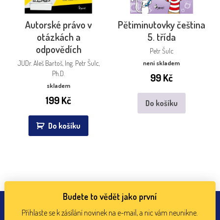
Autorské právo v
Pětiminutovky čeština
otázkách a
5. třída
odpovědích
Petr Šulc
JUDr. Aleš Bartoš, Ing. Petr Šulc,
není skladem
Ph.D.
99
Kč
skladem
199
Kč
Do košíku
Do košíku
Budete to vědět jako první
Přihlaste se k zásílání novinek na e-mail, a nic vám neunikne.