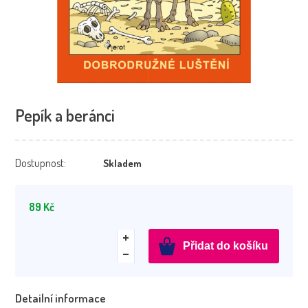
Pepík a beránci
Dostupnost:
Skladem
89
Kč
Pepík
Přidat do košíku
a
beránci
množství
Detailní informace