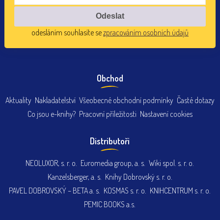
odesláním souhlasíte se
zpracováním osobních údajů
Obchod
Aktuality
Nakladatelství
Všeobecné obchodní podmínky
Časté dotazy
Co jsou e-knihy?
Pracovní příležitosti
Nastavení cookies
Distributoři
NEOLUXOR, s. r. o.
Euromedia group, a. s.
Wiki spol. s. r. o.
Kanzelsberger, a. s.
Knihy Dobrovský s. r. o.
PAVEL DOBROVSKÝ – BETA a. s.
KOSMAS s. r. o.
KNIHCENTRUM s. r. o.
PEMIC BOOKS a.s.