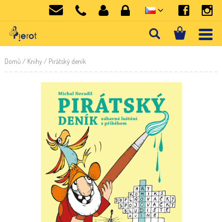
Domů
/
Knihy
/ Pirátský deník