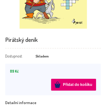
Pirátský deník
Dostupnost:
Skladem
89
Kč
Pirátský
Přidat do košíku
deník
množství
Detailní informace