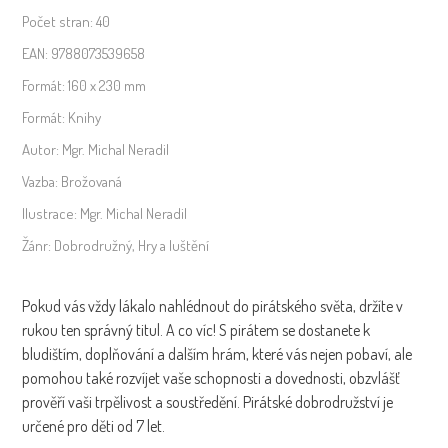
Počet stran:
40
EAN:
9788073539658
Formát:
160 x 230 mm
Formát:
Knihy
Autor:
Mgr. Michal Neradil
Vazba:
Brožovaná
Ilustrace:
Mgr. Michal Neradil
Žánr:
Dobrodružný
,
Hry a luštění
Pokud vás vždy lákalo nahlédnout do pirátského světa, držíte v
rukou ten správný titul. A co víc! S pirátem se dostanete k
bludištím, doplňování a dalším hrám, které vás nejen pobaví, ale
pomohou také rozvíjet vaše schopnosti a dovednosti, obzvlášť
prověří vaši trpělivost a soustředění. Pirátské dobrodružství je
určené pro děti od 7 let.