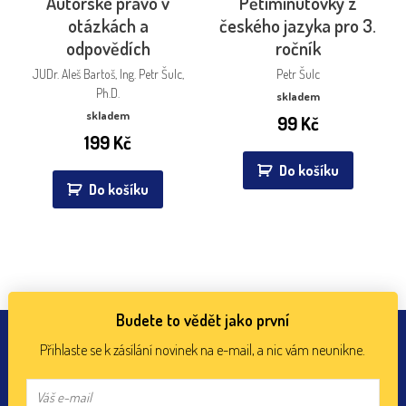
Autorské právo v
Pětiminutovky z
otázkách a
českého jazyka pro 3.
odpovědích
ročník
JUDr. Aleš Bartoš, Ing. Petr Šulc,
Petr Šulc
Ph.D.
skladem
skladem
99
Kč
199
Kč
Do košíku
Do košíku
Budete to vědět jako první
Přihlaste se k zásílání novinek na e-mail, a nic vám neunikne.