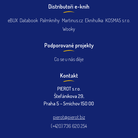
Distributoři e-knih
eBUX
Databook
Palmknihy
Martinus.cz
Eknihulka
KOSMAS s.r.o.
Wooky
Podporované projekty
Co se u nás děje
Kontakt
PIEROT s.r.o.
Štefánikova 29,
Praha 5 – Smíchov 150 00
pierot@pierot.biz
(+420) 736 620 254