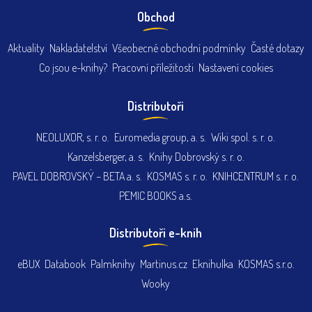
Obchod
Aktuality
Nakladatelství
Všeobecné obchodní podmínky
Časté dotazy
Co jsou e-knihy?
Pracovní příležitosti
Nastavení cookies
Distributoři
NEOLUXOR, s. r. o.
Euromedia group, a. s.
Wiki spol. s. r. o.
Kanzelsberger, a. s.
Knihy Dobrovský s. r. o.
PAVEL DOBROVSKÝ – BETA a. s.
KOSMAS s. r. o.
KNIHCENTRUM s. r. o.
PEMIC BOOKS a.s.
Distributoři e-knih
eBUX
Databook
Palmknihy
Martinus.cz
Eknihulka
KOSMAS s.r.o.
Wooky