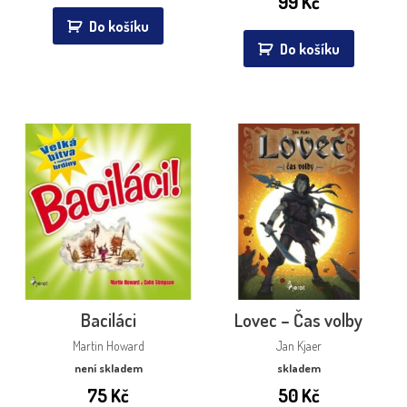
99
Kč
Do košíku
Do košíku
Baciláci
Lovec – Čas volby
Martin Howard
Jan Kjaer
není skladem
skladem
75
Kč
50
Kč