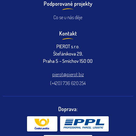
Podporované projekty
Co se u nás děje
Kontakt
PIEROT s.r.o.
Štefánikova 29,
Praha 5 – Smíchov 150 00
pierot@pierot.biz
(+420) 736 620 254
Doprava: