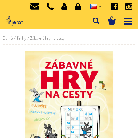
Domů
/
Knihy
/ Zábavné hry na cesty