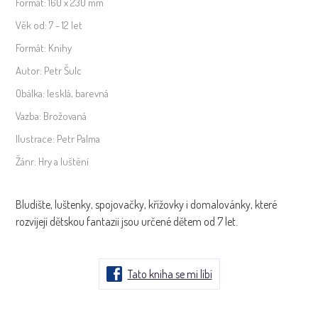
Formát:
160 x 230 mm
Věk od:
7 - 12 let
Formát:
Knihy
Autor:
Petr Šulc
Obálka:
lesklá, barevná
Vazba:
Brožovaná
Ilustrace:
Petr Palma
Žánr:
Hry a luštění
Bludište, luštenky, spojovačky, křížovky i domalovánky, které
rozvíjejí dětskou fantazii jsou určené dětem od 7 let.
Tato kniha se mi líbí