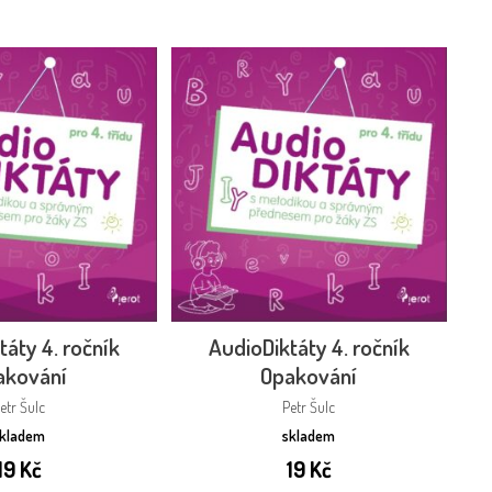
táty 4. ročník
AudioDiktáty 4. ročník
akování
Opakování
etr Šulc
Petr Šulc
skladem
skladem
19
Kč
19
Kč