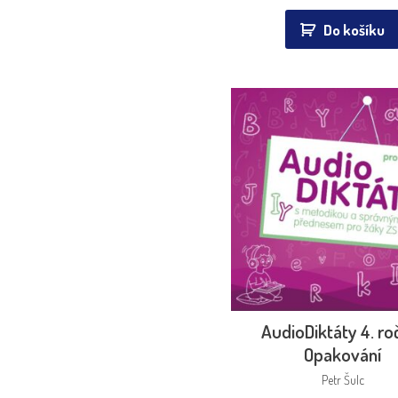
Do košíku
AudioDiktáty 4. ro
Opakování
Petr Šulc