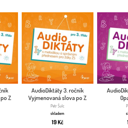
čník
AudioDiktáty 3. ročník
AudioDik
 po Z
Vyjmenovaná slova po Z
Op
Petr Šulc
P
skladem
19
Kč