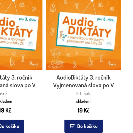
táty 3. ročník
AudioDiktáty 3. ročník
ná slova po V
Vyjmenovaná slova po V
etr Šulc
Petr Šulc
skladem
skladem
19
Kč
19
Kč
Do košíku
Do košíku