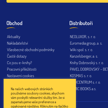
Obchod
Distributoři
Aktuality
NEOLUXOR, s. r. o.
Nakladatelství
Euromedia group, a. s.
Všeobecné obchodní podmínky
Wiki spol. s. r. o.
Časté dotazy
Kanzelsberger, a. s.
Co jsou e-knihy?
Knihy Dobrovský s. r. o.
Pracovní příležitosti
PAVEL DOBROVSKÝ – BETA
Nastavení cookies
KOSMAS s. r. o.
KNIHCENTRUM s. r. o.
PEMIC BOOKS a.s.
Na našich webových stránkách
používáme soubory cookies, abychom
vám poskytli relevantní služby tím, že si
zapamatujeme vaše preference a
opakované návštěvy. Kliknutím na tlačítko