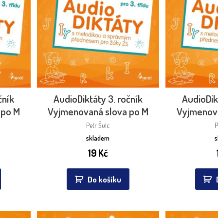
čník
AudioDiktáty 3. ročník
AudioDik
 po M
Vyjmenovaná slova po M
Vyjmenova
Petr Šulc
P
skladem
19
Kč
Do košíku