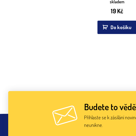
skladem
19
Kč
Do košíku
Budete to vědě
Přihlaste se k zásílání novi
neunikne.