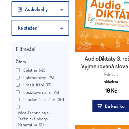
Audioknihy
Ke stažení
Filtrování
AudioDiktáty 3. ro
Žánry
Vyjmenovaná slova
Beletrie
(42)
Petr Šulc
Dobrodružný
(25)
skladem
Hry a luštění
(61)
19
Kč
Obrázkové čtení
(25)
Populárně-naučné
(30)
Do košíku
Věda-Technologie-
Technické obory-
Matematika
(2)