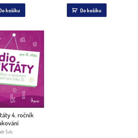
Do košíku
Do košíku
táty 4. ročník
akování
etr Šulc