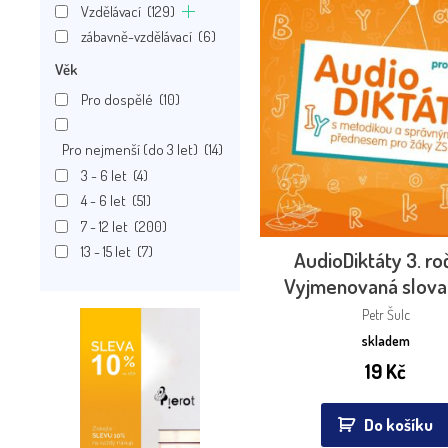
Vzdělávací
(129)
zábavně-vzdělávací
(6)
Věk
Pro dospělé
(10)
Pro nejmenší (do 3 let)
(14)
3 - 6 let
(4)
4 - 6 let
(51)
7 - 12 let
(200)
13 - 15 let
(7)
AudioDiktáty 3. ro
Vyjmenovaná slova
Petr Šulc
skladem
19
Kč
Do košíku