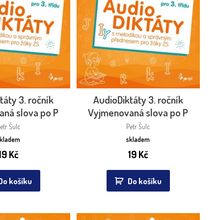
táty 3. ročník
AudioDiktáty 3. ročník
ná slova po P
Vyjmenovaná slova po P
etr Šulc
Petr Šulc
skladem
skladem
19
Kč
19
Kč
Do košíku
Do košíku