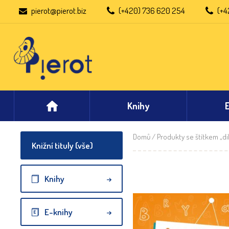
pierot@pierot.biz
(+420) 736 620 254
(+4
Knihy
Domů
/
Produkty se štítkem „di
Knižní tituly (vše)
Knihy
E-knihy