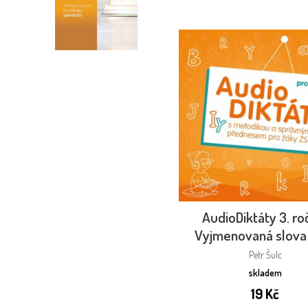
AudioDiktáty 3. ro
Vyjmenovaná slova
Petr Šulc
skladem
19
Kč