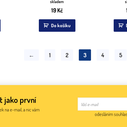
skladem
19
Kč
Do košíku
←
1
2
3
4
5
t jako první
nek na e-mail, a nic vám
odesláním souhlas