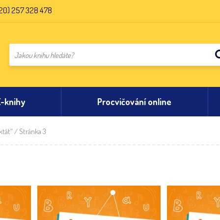
20) 257 328 478
E-knihy
Procvičování online
ktát“
/ Stránka 3