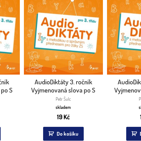
čník
AudioDiktáty 3. ročník
AudioDik
 po S
Vyjmenovaná slova po S
Vyjmenova
Petr Šulc
P
skladem
19
Kč
Do košíku