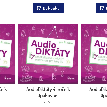
Do košíku
čník
AudioDiktáty 4. ročník
AudioDik
Opakování
Op
Petr Šulc
P