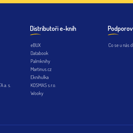
Distributoři e-knih
Podporov
eBUX
Co se u nás d
Databook
Palmknihy
Martinus.cz
Eknihulka
 a. s.
KOSMAS s.r.o.
Wooky