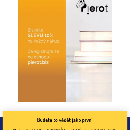
Budete to vědět jako první
Přihlaste se k zásílání novinek na e-mail, a nic vám neunikne.