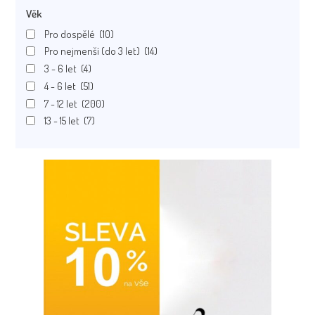
Věk
Pro dospělé
(10)
Pro nejmenší (do 3 let)
(14)
3 - 6 let
(4)
4 - 6 let
(51)
7 - 12 let
(200)
13 - 15 let
(7)