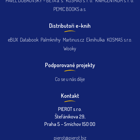
PAVEL DOBROVSKÝ – BETA a. s.
KOSMAS s. r. o.
KNIHCENTRUM s. r. o.
PEMIC BOOKS a.s.
Distributoři e-knih
eBUX
Databook
Palmknihy
Martinus.cz
Eknihulka
KOSMAS s.r.o.
Wooky
Podporované projekty
Co se u nás děje
Kontakt
PIEROT s.r.o.
Štefánikova 29,
Praha 5 – Smíchov 150 00
pierot@pierot.biz