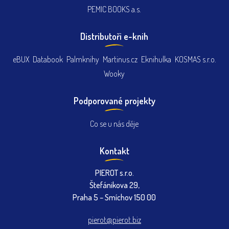
PEMIC BOOKS a.s.
Distributoři e-knih
eBUX
Databook
Palmknihy
Martinus.cz
Eknihulka
KOSMAS s.r.o.
Wooky
Podporované projekty
Co se u nás děje
Kontakt
PIEROT s.r.o.
Štefánikova 29,
Praha 5 – Smíchov 150 00
pierot@pierot.biz