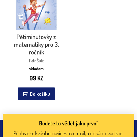
Pětiminutovky z
matematiky pro 3.
ročník
Petr Šulc
skladem
99
Kč
Do košíku
Budete to vědět jako první
Přihlaste se k zásílání novinek na e-mail, a nic vám neunikne.