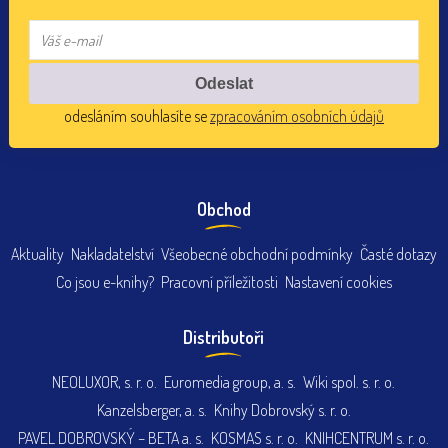
odesláním souhlasíte se
zpracováním osobních údajů
Obchod
Aktuality
Nakladatelství
Všeobecné obchodní podmínky
Časté dotazy
Co jsou e-knihy?
Pracovní příležitosti
Nastavení cookies
Distributoři
NEOLUXOR, s. r. o.
Euromedia group, a. s.
Wiki spol. s. r. o.
Kanzelsberger, a. s.
Knihy Dobrovský s. r. o.
PAVEL DOBROVSKÝ – BETA a. s.
KOSMAS s. r. o.
KNIHCENTRUM s. r. o.