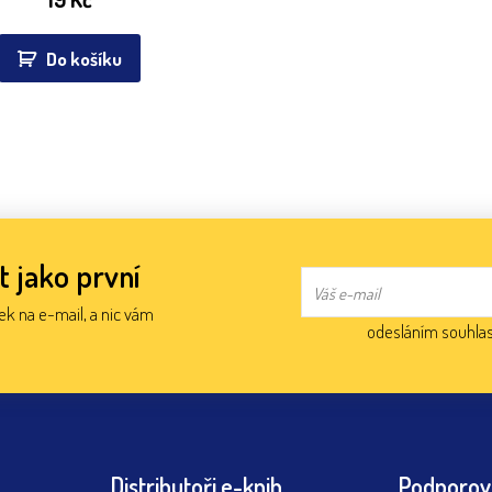
Do košíku
t jako první
nek na e-mail, a nic vám
odesláním souhlas
Distributoři e-knih
Podporov