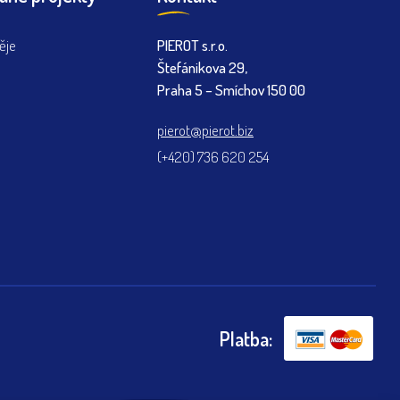
ěje
PIEROT s.r.o.
Štefánikova 29,
Praha 5 – Smíchov 150 00
pierot@pierot.biz
(+420) 736 620 254
Platba: