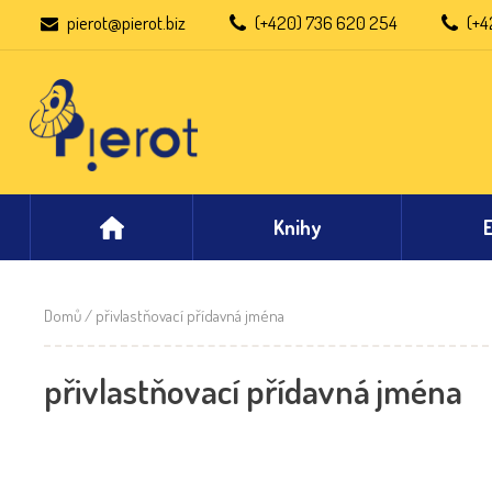
pierot@pierot.biz
(+420) 736 620 254
(+4
Knihy
Domů
/ přivlastňovací přídavná jména
přivlastňovací přídavná jména