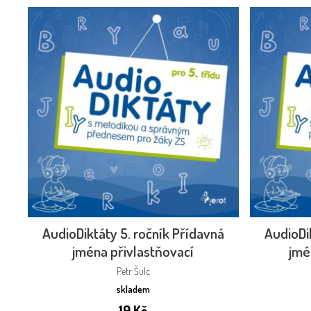
AudioDiktáty 5. ročník Přídavná
AudioDi
jména přivlastňovací
jmé
Petr Šulc
skladem
19
Kč