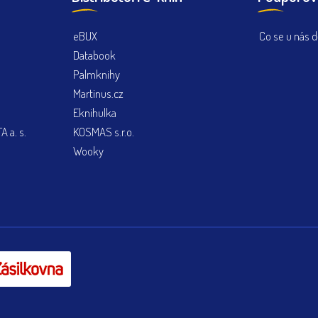
eBUX
Co se u nás d
Databook
Palmknihy
Martinus.cz
Eknihulka
 a. s.
KOSMAS s.r.o.
Wooky