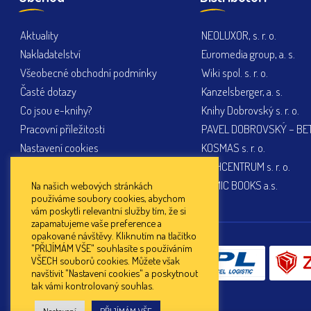
Aktuality
NEOLUXOR, s. r. o.
Nakladatelství
Euromedia group, a. s.
Všeobecné obchodní podmínky
Wiki spol. s. r. o.
Časté dotazy
Kanzelsberger, a. s.
Co jsou e-knihy?
Knihy Dobrovský s. r. o.
Pracovní příležitosti
PAVEL DOBROVSKÝ – BETA
Nastavení cookies
KOSMAS s. r. o.
KNIHCENTRUM s. r. o.
PEMIC BOOKS a.s.
Na našich webových stránkách
používáme soubory cookies, abychom
vám poskytli relevantní služby tím, že si
zapamatujeme vaše preference a
opakované návštěvy. Kliknutím na tlačítko
"PŘIJÍMÁM VŠE" souhlasíte s používáním
Doprava:
VŠECH souborů cookies. Můžete však
navštívit "Nastavení cookies" a poskytnout
tak vámi kontrolovaný souhlas.