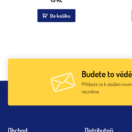
Do košíku
Budete to vědě
Přihlaste se k zásílání novi
neunikne.
Obchod
Distributoři