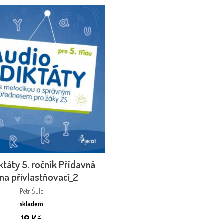
ktáty 5. ročník Přídavná
na přivlastňovací_2
Petr Šulc
skladem
19
Kč