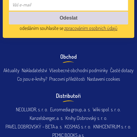
odesláním souhlasíte se
zpracováním osobních údajů
Obchod
Aktuality
Nakladatelství
Všeobecné obchodní podmínky
Časté dotazy
Co jsou e-knihy?
Pracovní příležitosti
Nastavení cookies
Distributoři
NEOLUXOR, s. r. o.
Euromedia group, a. s.
Wiki spol. s. r. o.
Kanzelsberger, a. s.
Knihy Dobrovský s. r. o.
PAVEL DOBROVSKÝ – BETA a. s.
KOSMAS s. r. o.
KNIHCENTRUM s. r. o.
PEMIC BOOKS a.s.