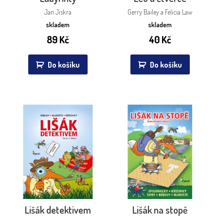
Jan Jiskra
Gerry Bailey a Felicia Law
skladem
skladem
89
Kč
40
Kč
Do košíku
Do košíku
Lišák detektivem
Lišák na stopě