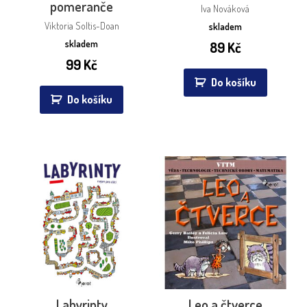
pomeranče
Iva Nováková
Viktoria Soltis-Doan
skladem
skladem
89
Kč
99
Kč
Do košíku
Do košíku
Labyrinty
Leo a čtverce