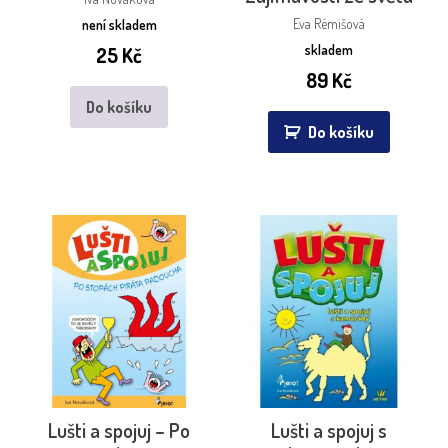
Eva Rémišová
není skladem
skladem
25
Kč
89
Kč
Do košíku
Do košíku
Lušti a spojuj – Po
Lušti a spojuj s