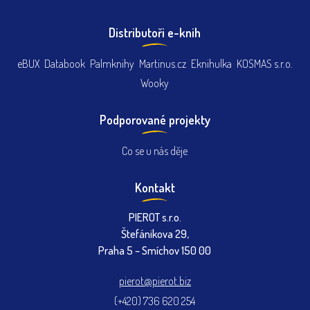
Distributoři e-knih
eBUX
Databook
Palmknihy
Martinus.cz
Eknihulka
KOSMAS s.r.o.
Wooky
Podporované projekty
Co se u nás děje
Kontakt
PIEROT s.r.o.
Štefánikova 29,
Praha 5 – Smíchov 150 00
pierot@pierot.biz
(+420) 736 620 254