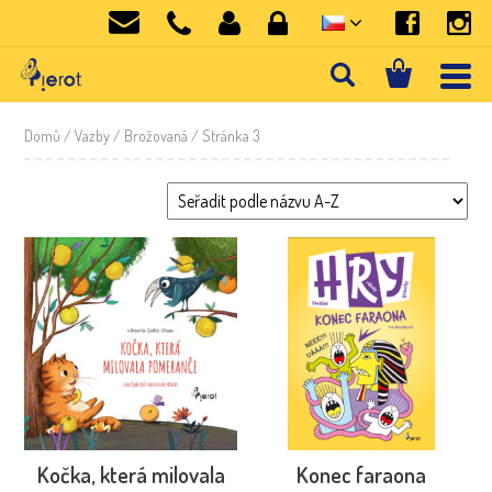
Domů
/ Vazby /
Brožovaná
/ Stránka 3
Kočka, která milovala
Konec faraona