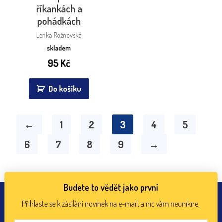
říkankách a
pohádkách
Lenka Rožnovská
skladem
95
Kč
Do košíku
←
1
2
3
4
5
6
7
8
9
→
Budete to vědět jako první
Přihlaste se k zásílání novinek na e-mail, a nic vám neunikne.