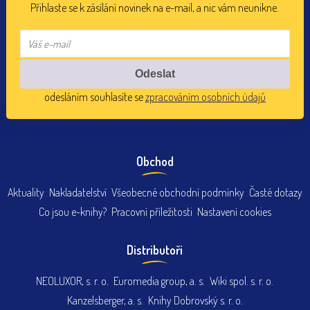
Přihlaste se k zásílání novinek na e-mail, a nic vám neunikne.
odesláním souhlasíte se
zpracováním osobních údajů
Obchod
Aktuality
Nakladatelství
Všeobecné obchodní podmínky
Časté dotazy
Co jsou e-knihy?
Pracovní příležitosti
Nastavení cookies
Distributoři
NEOLUXOR, s. r. o.
Euromedia group, a. s.
Wiki spol. s. r. o.
Kanzelsberger, a. s.
Knihy Dobrovský s. r. o.