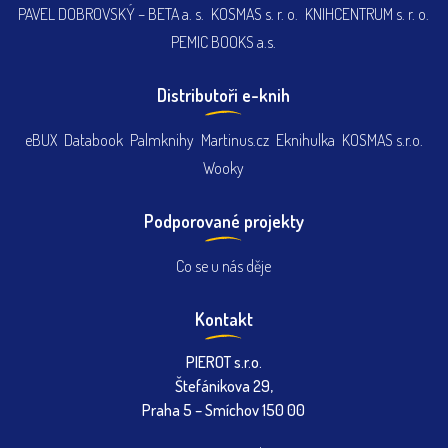
PAVEL DOBROVSKÝ – BETA a. s.
KOSMAS s. r. o.
KNIHCENTRUM s. r. o.
PEMIC BOOKS a.s.
Distributoři e-knih
eBUX
Databook
Palmknihy
Martinus.cz
Eknihulka
KOSMAS s.r.o.
Wooky
Podporované projekty
Co se u nás děje
Kontakt
PIEROT s.r.o.
Štefánikova 29,
Praha 5 – Smíchov 150 00