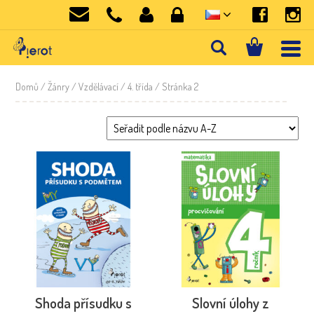
Domů
/ Žánry /
Vzdělávací
/
4. třída
/ Stránka 2
Shoda přísudku s
Slovní úlohy z