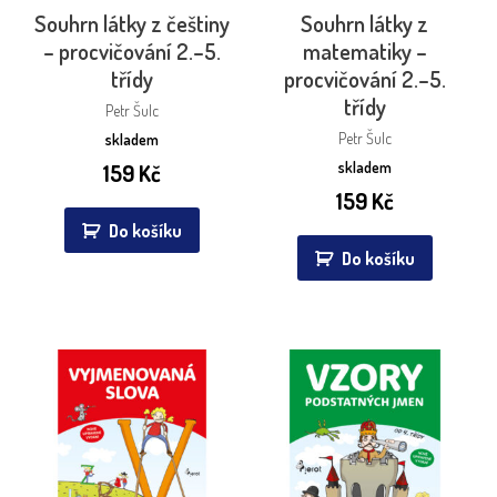
Souhrn látky z češtiny
Souhrn látky z
– procvičování 2.–5.
matematiky –
třídy
procvičování 2.–5.
třídy
Petr Šulc
Petr Šulc
skladem
skladem
159
Kč
159
Kč
Do košíku
Do košíku