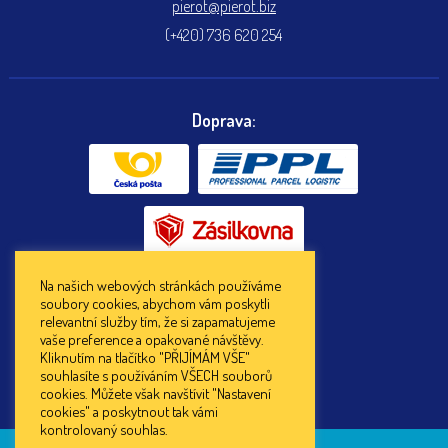
pierot@pierot.biz
(+420) 736 620 254
Doprava:
Na našich webových stránkách používáme
soubory cookies, abychom vám poskytli
Platba:
relevantní služby tím, že si zapamatujeme
vaše preference a opakované návštěvy.
Kliknutím na tlačítko "PŘIJÍMÁM VŠE"
souhlasíte s používáním VŠECH souborů
cookies. Můžete však navštívit "Nastavení
cookies" a poskytnout tak vámi
kontrolovaný souhlas.