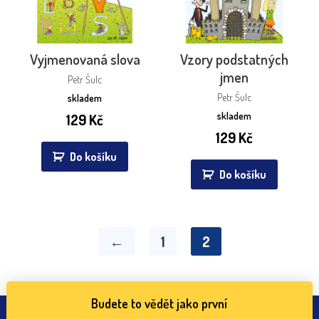
Vyjmenovaná slova
Vzory podstatných
jmen
Petr Šulc
Petr Šulc
skladem
skladem
129
Kč
129
Kč
Do košíku
Do košíku
←
1
2
Budete to vědět jako první