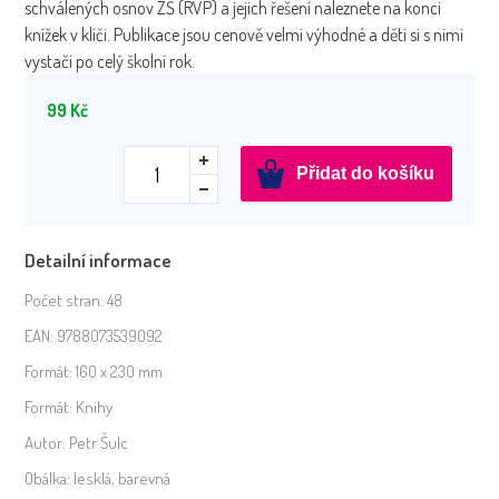
schválených osnov ZŠ (RVP) a jejich řešení naleznete na konci
knížek v klíči. Publikace jsou cenově velmi výhodné a děti si s nimi
vystačí po celý školní rok.
99
Kč
Pětiminutovky
Přidat do košíku
z
českého
jazyka
Detailní informace
pro
4.
Počet stran:
48
ročník
EAN:
9788073539092
množství
Formát:
160 x 230 mm
Formát:
Knihy
Autor:
Petr Šulc
Obálka:
lesklá, barevná