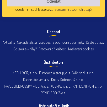
odesláním souhlasíte se
zpracováním osobních údajů
Obchod
Aktuality
Nakladatelství
Všeobecné obchodní podmínky
Časté dotazy
Co jsou e-knihy?
Pracovní příležitosti
Nastavení cookies
Distributoři
NEOLUXOR, s. r. o.
Euromedia group, a. s.
Wiki spol. s. r. o.
Kanzelsberger, a. s.
Knihy Dobrovský s. r. o.
PAVEL DOBROVSKÝ – BETA a. s.
KOSMAS s. r. o.
KNIHCENTRUM s. r. o.
PEMIC BOOKS a.s.
Distributoři e-knih