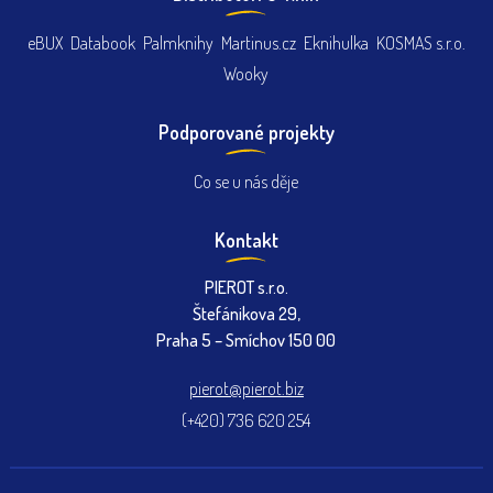
eBUX
Databook
Palmknihy
Martinus.cz
Eknihulka
KOSMAS s.r.o.
Wooky
Podporované projekty
Co se u nás děje
Kontakt
PIEROT s.r.o.
Štefánikova 29,
Praha 5 – Smíchov 150 00
pierot@pierot.biz
(+420) 736 620 254