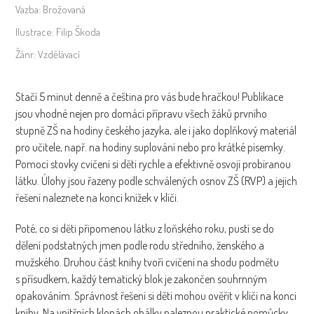
Vazba:
Brožovaná
Ilustrace:
Filip Škoda
Žánr:
Vzdělávací
Stačí 5 minut denně a čeština pro vás bude hračkou! Publikace
jsou vhodné nejen pro domácí přípravu všech žáků prvního
stupně ZŠ na hodiny českého jazyka, ale i jako doplňkový materiál
pro učitele, např. na hodiny suplování nebo pro krátké písemky.
Pomocí stovky cvičení si děti rychle a efektivně osvojí probíranou
látku. Úlohy jsou řazeny podle schválených osnov ZŠ (RVP) a jejich
řešení naleznete na konci knížek v klíči.
Poté, co si děti připomenou látku z loňského roku, pustí se do
dělení podstatných jmen podle rodu středního, ženského a
mužského. Druhou část knihy tvoří cvičení na shodu podmětu
s přísudkem, každý tematický blok je zakončen souhrnným
opakováním. Správnost řešení si děti mohou ověřit v klíči na konci
knihy. Na vnitřních klopách obálky naleznou praktické pomůcky