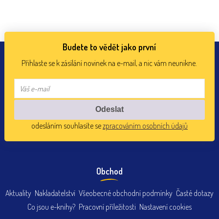
Budete to vědět jako první
Přihlaste se k zásílání novinek na e-mail, a nic vám neunikne.
odesláním souhlasíte se
zpracováním osobních údajů
Obchod
Aktuality
Nakladatelství
Všeobecné obchodní podmínky
Časté dotazy
Co jsou e-knihy?
Pracovní příležitosti
Nastavení cookies