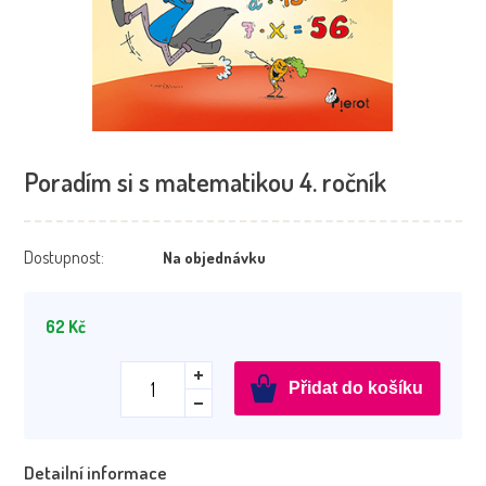
Poradím si s matematikou 4. ročník
Dostupnost:
Na objednávku
62
Kč
Poradím
Přidat do košíku
si
s
matematikou
Detailní informace
4.