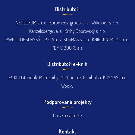
Distributoři
NEOLUXOR, s. r. o.
Euromedia group, a. s.
Wiki spol. s. r. o.
Kanzelsberger, a. s.
Knihy Dobrovský s. r. o.
PAVEL DOBROVSKÝ – BETA a. s.
KOSMAS s. r. o.
KNIHCENTRUM s. r. o.
PEMIC BOOKS a.s.
Distributoři e-knih
eBUX
Databook
Palmknihy
Martinus.cz
Eknihulka
KOSMAS s.r.o.
Wooky
Podporované projekty
Co se u nás děje
Kontakt