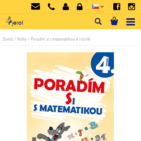
Domů
/
Knihy
/ Poradím si s matematikou 4. ročník