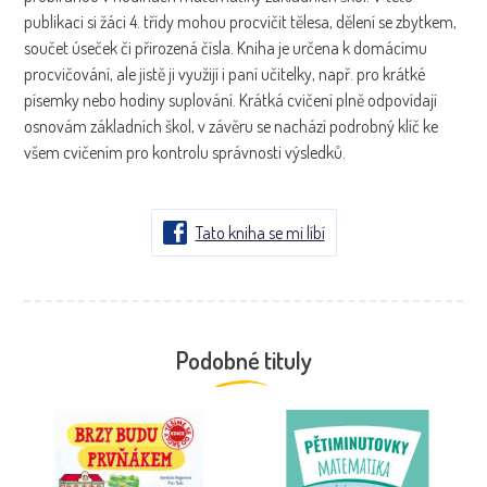
publikaci si žáci 4. třídy mohou procvičit tělesa, dělení se zbytkem,
součet úseček či přirozená čísla. Kniha je určena k domácímu
procvičování, ale jistě ji využijí i paní učitelky, např. pro krátké
písemky nebo hodiny suplování. Krátká cvičení plně odpovídají
osnovám základních škol, v závěru se nachází podrobný klíč ke
všem cvičením pro kontrolu správnosti výsledků.
Tato kniha se mi líbí
Podobné tituly