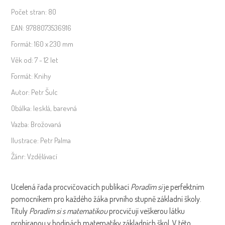
ročník
Počet stran:
80
množství
EAN:
9788073536916
Formát:
160 x 230 mm
Věk od:
7 - 12 let
Formát:
Knihy
Autor:
Petr Šulc
Obálka:
lesklá, barevná
Vazba:
Brožovaná
Ilustrace:
Petr Palma
Žánr:
Vzdělávací
Ucelená řada procvičovacích publikací
Poradím si
je perfektním
pomocníkem pro každého žáka prvního stupně základní školy.
Tituly
Poradím si s matematikou
procvičují veškerou látku
probíranou v hodinách matematiky základních škol. V této