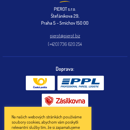
PIEROT s.r.o.
Štefánikova 29,
Praha 5 – Smíchov 150 00
pierot@pierot.biz
(+420) 736 620 254
Doprava:
Na našich webových stránkách používáme
soubory cookies, abychom vám poskytli
Platba:
relevantní služby tím, že si zapamatujeme