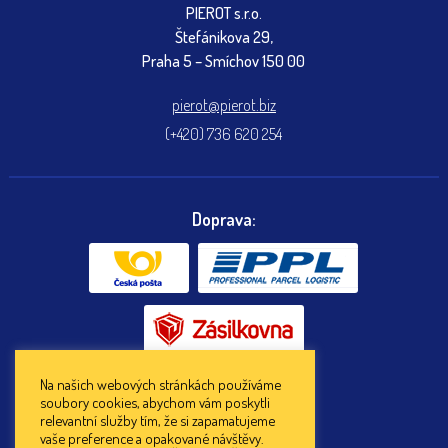
PIEROT s.r.o.
Štefánikova 29,
Praha 5 – Smíchov 150 00
pierot@pierot.biz
(+420) 736 620 254
Doprava:
Na našich webových stránkách používáme
soubory cookies, abychom vám poskytli
Platba:
relevantní služby tím, že si zapamatujeme
vaše preference a opakované návštěvy.