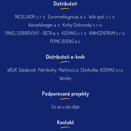
Distributoři
NEOLUXOR, s. r. o.
Euromedia group, a. s.
Wiki spol. s. r. o.
Kanzelsberger, a. s.
Knihy Dobrovský s. r. o.
PAVEL DOBROVSKÝ – BETA a. s.
KOSMAS s. r. o.
KNIHCENTRUM s. r. o.
PEMIC BOOKS a.s.
Distributoři e-knih
eBUX
Databook
Palmknihy
Martinus.cz
Eknihulka
KOSMAS s.r.o.
Wooky
Podporované projekty
Co se u nás děje
Kontakt