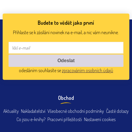
Budete to vědět jako první
Přihlaste se k zásílání novinek na e-mail, a nic vám neunikne.
odesláním souhlasíte se
zpracováním osobních údajů
Obchod
Aktuality
Nakladatelství
Všeobecné obchodní podmínky
Časté dotazy
Co jsou e-knihy?
Pracovní příležitosti
Nastavení cookies