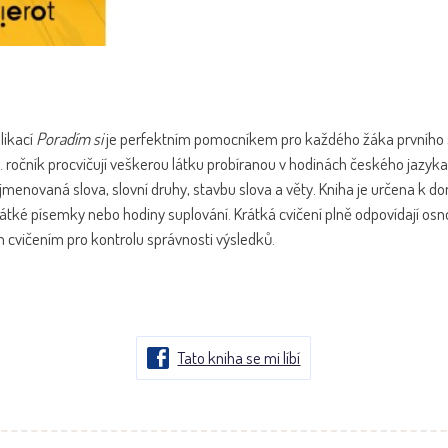
likací
Poradím si
je perfektním pomocníkem pro každého žáka prvního s
. ročník procvičují veškerou látku probíranou v hodinách českého jazyka 
yjmenovaná slova, slovní druhy, stavbu slova a věty. Kniha je určena k do
o krátké písemky nebo hodiny suplování. Krátká cvičení plně odpovídají o
 cvičením pro kontrolu správnosti výsledků.
Tato kniha se mi líbí