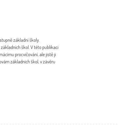
tupně základní školy.
základních škol. V této publikaci
mácímu procvičování, ale jistě ji
snovám základních škol, v závěru