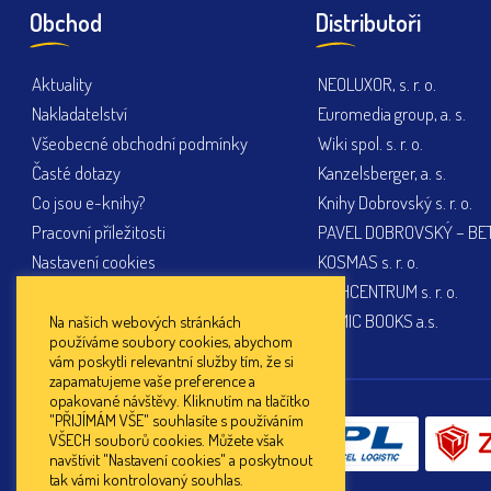
Obchod
Distributoři
Aktuality
NEOLUXOR, s. r. o.
Nakladatelství
Euromedia group, a. s.
Všeobecné obchodní podmínky
Wiki spol. s. r. o.
Časté dotazy
Kanzelsberger, a. s.
Co jsou e-knihy?
Knihy Dobrovský s. r. o.
Pracovní příležitosti
PAVEL DOBROVSKÝ – BETA
Nastavení cookies
KOSMAS s. r. o.
KNIHCENTRUM s. r. o.
PEMIC BOOKS a.s.
Na našich webových stránkách
používáme soubory cookies, abychom
vám poskytli relevantní služby tím, že si
zapamatujeme vaše preference a
opakované návštěvy. Kliknutím na tlačítko
"PŘIJÍMÁM VŠE" souhlasíte s používáním
Doprava:
VŠECH souborů cookies. Můžete však
navštívit "Nastavení cookies" a poskytnout
tak vámi kontrolovaný souhlas.