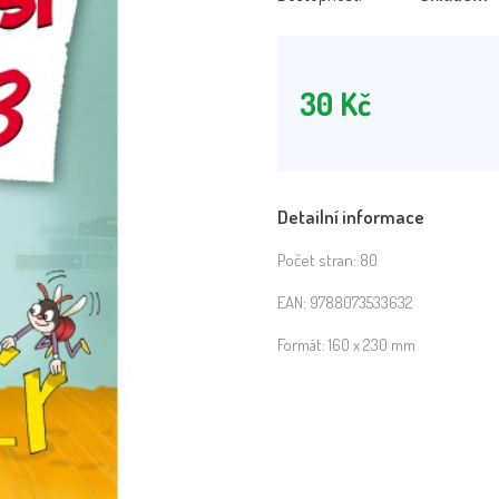
30
Kč
Detailní informace
Počet stran:
80
EAN:
9788073533632
Formát:
160 x 230 mm