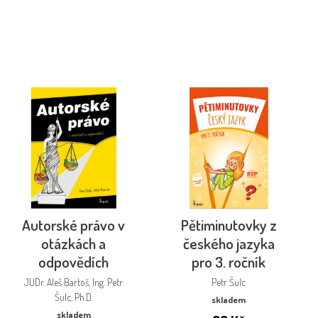
Autorské právo v
Pětiminutovky z
otázkách a
českého jazyka
odpovědích
pro 3. ročník
JUDr. Aleš Bartoš, Ing. Petr
Petr Šulc
Šulc, Ph.D.
skladem
skladem