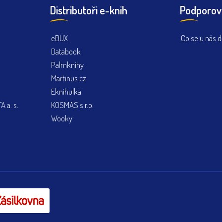
Distributoři e-knih
Podporov
eBUX
Co se u nás d
Databook
Palmknihy
Martinus.cz
Eknihulka
 a. s.
KOSMAS s.r.o.
Wooky