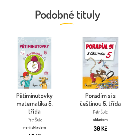
Podobné tituly
Pětiminutovky
Poradím si s
matematika 5.
češtinou 5. třída
třída
Petr Šulc
skladem
Petr Šulc
30
Kč
není skladem