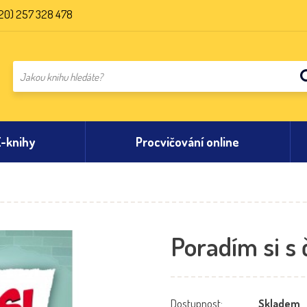
20) 257 328 478
E-knihy
Procvičování online
Poradím si s 
Dostupnost:
Skladem