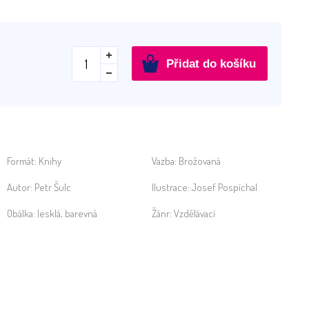
Poradím
Přidat do košíku
si
s
češtinou
3.
třída
množství
Formát:
Knihy
Vazba:
Brožovaná
Autor:
Petr Šulc
Ilustrace:
Josef Pospíchal
Obálka:
lesklá, barevná
Žánr:
Vzdělávací