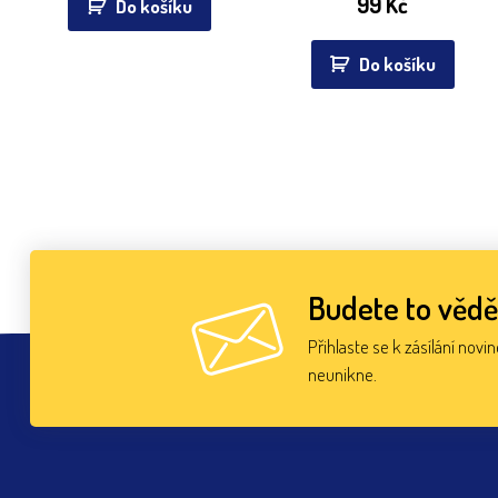
99
Kč
Do košíku
Do košíku
Budete to vědě
Přihlaste se k zásílání novi
neunikne.