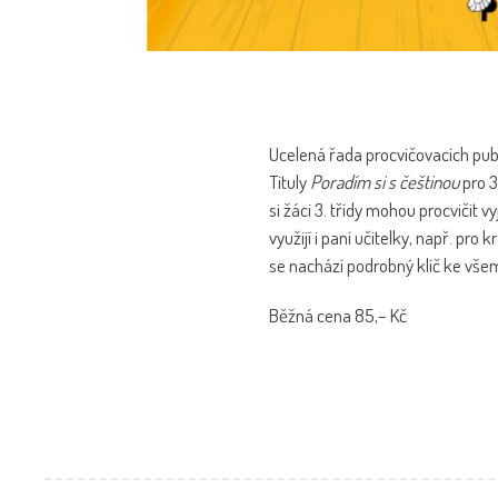
Ucelená řada procvičovacích pub
Tituly
Poradím si s češtinou
pro 3
si žáci 3. třídy mohou procvičit v
využijí i paní učitelky, např. pr
se nachází podrobný klíč ke všem
Běžná cena 85,– Kč