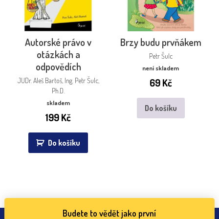
Autorské právo v
Brzy budu prvňákem
otázkách a
Petr Šulc
odpovědích
není skladem
JUDr. Aleš Bartoš, Ing. Petr Šulc,
69
Kč
Ph.D.
skladem
Do košíku
199
Kč
Do košíku
Budete to vědět jako první