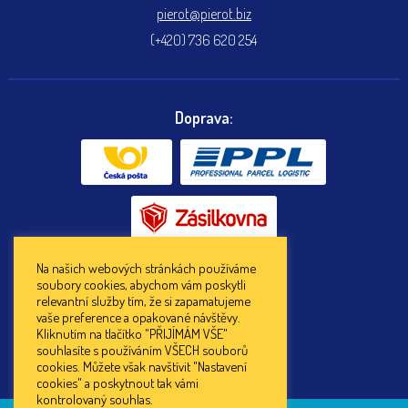
pierot@pierot.biz
(+420) 736 620 254
Doprava:
Na našich webových stránkách používáme
soubory cookies, abychom vám poskytli
Platba:
relevantní služby tím, že si zapamatujeme
vaše preference a opakované návštěvy.
Kliknutím na tlačítko "PŘIJÍMÁM VŠE"
souhlasíte s používáním VŠECH souborů
cookies. Můžete však navštívit "Nastavení
cookies" a poskytnout tak vámi
kontrolovaný souhlas.