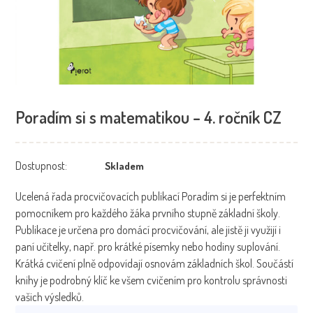
Poradím si s matematikou – 4. ročník CZ
Dostupnost:
Skladem
Ucelená řada procvičovacích publikací Poradím si je perfektním
pomocníkem pro každého žáka prvního stupně základní školy.
Publikace je určena pro domácí procvičování, ale jistě ji využijí i
paní učitelky, např. pro krátké písemky nebo hodiny suplování.
Krátká cvičení plně odpovídají osnovám základních škol. Součástí
knihy je podrobný klíč ke všem cvičením pro kontrolu správnosti
vašich výsledků.