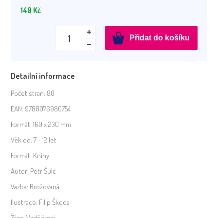
149
Kč
Poradím
Přidat do košíku
si
s
matematikou
Detailní informace
-
4.
Počet stran:
80
ročník
EAN:
9788076980754
CZ
Formát:
160 x 230 mm
množství
Věk od:
7 - 12 let
Formát:
Knihy
Autor:
Petr Šulc
Vazba:
Brožovaná
Ilustrace:
Filip Škoda
Žánr:
Vzdělávací