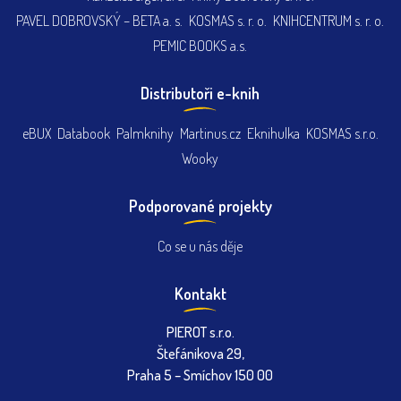
PAVEL DOBROVSKÝ – BETA a. s.
KOSMAS s. r. o.
KNIHCENTRUM s. r. o.
PEMIC BOOKS a.s.
Distributoři e-knih
eBUX
Databook
Palmknihy
Martinus.cz
Eknihulka
KOSMAS s.r.o.
Wooky
Podporované projekty
Co se u nás děje
Kontakt
PIEROT s.r.o.
Štefánikova 29,
Praha 5 – Smíchov 150 00