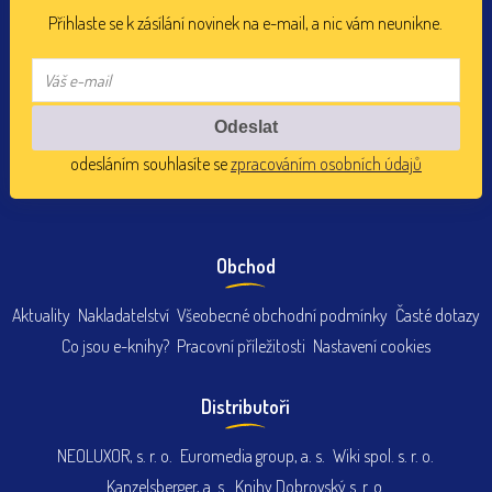
Přihlaste se k zásílání novinek na e-mail, a nic vám neunikne.
odesláním souhlasíte se
zpracováním osobních údajů
Obchod
Aktuality
Nakladatelství
Všeobecné obchodní podmínky
Časté dotazy
Co jsou e-knihy?
Pracovní příležitosti
Nastavení cookies
Distributoři
NEOLUXOR, s. r. o.
Euromedia group, a. s.
Wiki spol. s. r. o.
Kanzelsberger, a. s.
Knihy Dobrovský s. r. o.