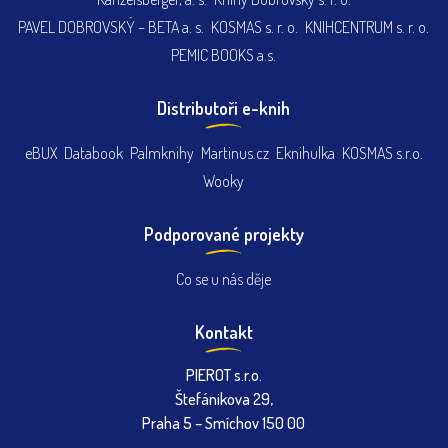
PAVEL DOBROVSKÝ – BETA a. s.
KOSMAS s. r. o.
KNIHCENTRUM s. r. o.
PEMIC BOOKS a.s.
Distributoři e-knih
eBUX
Databook
Palmknihy
Martinus.cz
Eknihulka
KOSMAS s.r.o.
Wooky
Podporované projekty
Co se u nás děje
Kontakt
PIEROT s.r.o.
Štefánikova 29,
Praha 5 – Smíchov 150 00