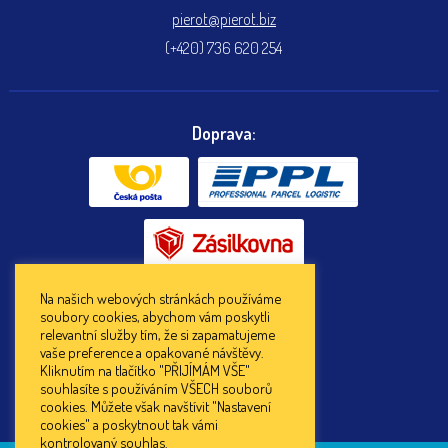
pierot@pierot.biz
(+420) 736 620 254
Doprava:
Na našich webových stránkách používáme
soubory cookies, abychom vám poskytli
Platba:
relevantní služby tím, že si zapamatujeme
vaše preference a opakované návštěvy.
Kliknutím na tlačítko "PŘIJÍMÁM VŠE"
souhlasíte s používáním VŠECH souborů
cookies. Můžete však navštívit "Nastavení
cookies" a poskytnout tak vámi
kontrolovaný souhlas.