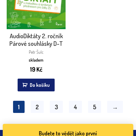
AudioDiktáty 2. ročník
Párové souhlásky D-T
Petr Šulc
skladem
19
Kč
Do košíku
1
2
3
4
5
→
Budete to vědět jako první