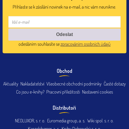
Přihlaste se k zásílání novinek na e-mail, a nic vám neunikne.
odesláním souhlasíte se
zpracováním osobních údajů
Obchod
Aktuality
Nakladatelství
Všeobecné obchodní podmínky
Časté dotazy
Co jsou e-knihy?
Pracovní příležitosti
Nastavení cookies
Distributoři
NEOLUXOR, s. r. o.
Euromedia group, a. s.
Wiki spol. s. r. o.
Kanzelsberger, a. s.
Knihy Dobrovský s. r. o.