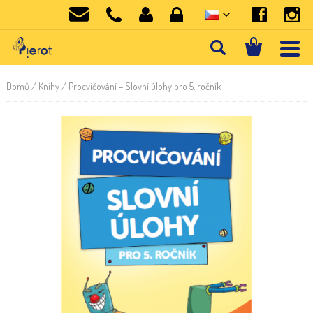
Domů
/
Knihy
/ Procvičování – Slovní úlohy pro 5. ročník