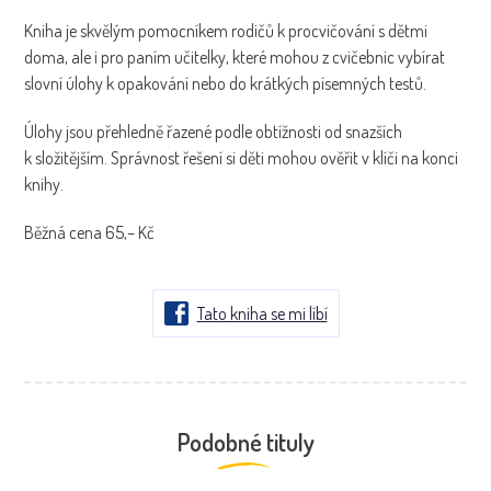
Kniha je skvělým pomocníkem rodičů k procvičování s dětmi
doma, ale i pro paním učitelky, které mohou z cvičebnic vybírat
slovní úlohy k opakování nebo do krátkých písemných testů.
Úlohy jsou přehledně řazené podle obtížnosti od snazších
k složitějším. Správnost řešení si děti mohou ověřit v klíči na konci
knihy.
Běžná cena 65,– Kč
Tato kniha se mi líbí
Podobné tituly