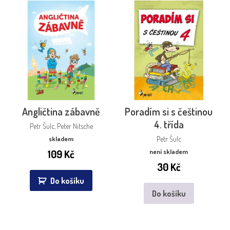
Angličtina zábavně
Poradím si s češtinou
4. třída
Petr Šulc, Peter Nitsche
skladem
Petr Šulc
109
Kč
není skladem
30
Kč
Do košíku
Do košíku