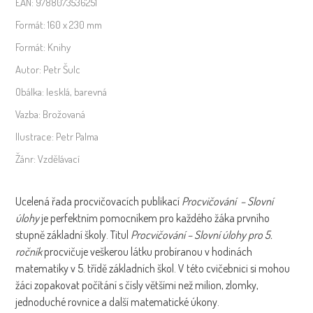
EAN:
9788073536251
Formát:
160 x 230 mm
Formát:
Knihy
Autor:
Petr Šulc
Obálka:
lesklá, barevná
Vazba:
Brožovaná
Ilustrace:
Petr Palma
Žánr:
Vzdělávací
Ucelená řada procvičovacích publikací
Procvičování
– Slovní
úlohy
je perfektním pomocníkem pro každého žáka prvního
stupně základní školy. Titul
Procvičování – Slovní úlohy
pro 5.
ročník
procvičuje veškerou látku probíranou v hodinách
matematiky v 5. třídě základních škol. V této cvičebnici si mohou
žáci zopakovat počítání s čísly většími než milion, zlomky,
jednoduché rovnice a další matematické úkony.