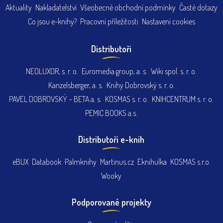
Aktuality
Nakladatelství
Všeobecné obchodní podmínky
Časté dotazy
Co jsou e-knihy?
Pracovní příležitosti
Nastavení cookies
Distributoři
NEOLUXOR, s. r. o.
Euromedia group, a. s.
Wiki spol. s. r. o.
Kanzelsberger, a. s.
Knihy Dobrovský s. r. o.
PAVEL DOBROVSKÝ – BETA a. s.
KOSMAS s. r. o.
KNIHCENTRUM s. r. o.
PEMIC BOOKS a.s.
Distributoři e-knih
eBUX
Databook
Palmknihy
Martinus.cz
Eknihulka
KOSMAS s.r.o.
Wooky
Podporované projekty