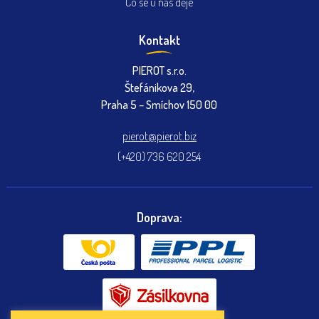
Co se u nás děje
Kontakt
PIEROT s.r.o.
Štefánikova 29,
Praha 5 – Smíchov 150 00
pierot@pierot.biz
(+420) 736 620 254
Doprava: