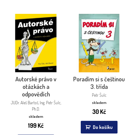
Autorské právo v
Poradím si s češtinou
otázkách a
3. třída
odpovědích
Petr Šulc
JUDr. Aleš Bartoš, Ing. Petr Šulc,
skladem
Ph.D.
30
Kč
skladem
199
Kč
Do košíku