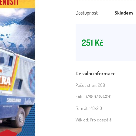
Dostupnost:
Skladem
251
Kč
Detailní informace
Počet stran:
288
EAN:
9788073537470
Formát:
148x210
Věk od:
Pro dospělé