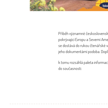
Příběh významné československé e
pokrývající Evropu a Severní Ameri
se dostává do rukou čtenářské v
jeho dokumentární podoba. Dopl
k tomu rozsáhlá paleta informací
do současnosti.