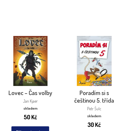
Lovec – Čas volby
Poradím si s
češtinou 5. třída
Jan Kjaer
skladem
Petr Šulc
50
Kč
skladem
30
Kč