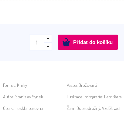
Tatra
Přidat do košíku
kolem
světa:
60
let
cestovatelských
zkušeností
Formát:
Knihy
Vazba:
Brožovaná
množství
Autor:
Stanislav Synek
Ilustrace:
fotografie: Petr Bárta
Obálka:
lesklá, barevná
Žánr:
Dobrodružný
,
Vzdělávací