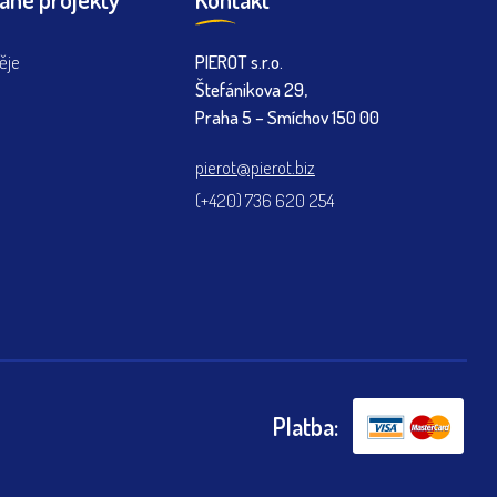
ěje
PIEROT s.r.o.
Štefánikova 29,
Praha 5 – Smíchov 150 00
pierot@pierot.biz
(+420) 736 620 254
Platba: