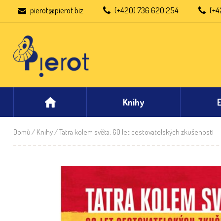
pierot@pierot.biz
(+420) 736 620 254
(+4
Knihy
Domů
/
Knihy
/ Tatra kolem světa: 60 let cestovatelských zkušeností