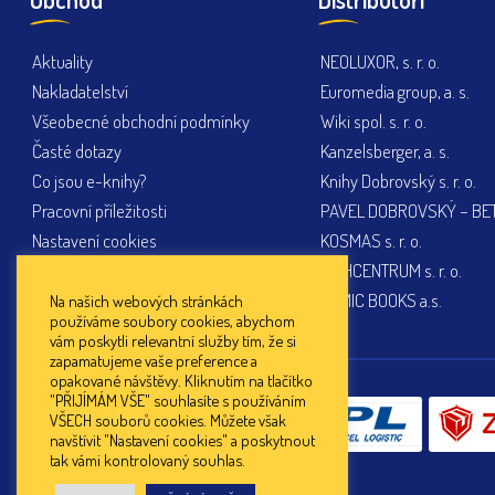
Aktuality
NEOLUXOR, s. r. o.
Nakladatelství
Euromedia group, a. s.
Všeobecné obchodní podmínky
Wiki spol. s. r. o.
Časté dotazy
Kanzelsberger, a. s.
Co jsou e-knihy?
Knihy Dobrovský s. r. o.
Pracovní příležitosti
PAVEL DOBROVSKÝ – BETA
Nastavení cookies
KOSMAS s. r. o.
KNIHCENTRUM s. r. o.
PEMIC BOOKS a.s.
Na našich webových stránkách
používáme soubory cookies, abychom
vám poskytli relevantní služby tím, že si
zapamatujeme vaše preference a
opakované návštěvy. Kliknutím na tlačítko
"PŘIJÍMÁM VŠE" souhlasíte s používáním
Doprava:
VŠECH souborů cookies. Můžete však
navštívit "Nastavení cookies" a poskytnout
tak vámi kontrolovaný souhlas.