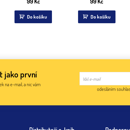
99
Kč
99
Kč
Do košíku
Do košíku
t jako první
nek na e-mail, a nic vám
odesláním souhlas
Distributoři e-knih
Podporov