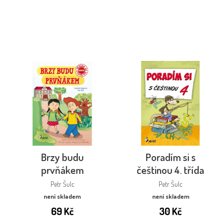
Brzy budu
Poradím si s
prvňákem
češtinou 4. třída
Petr Šulc
Petr Šulc
není skladem
není skladem
69
Kč
30
Kč