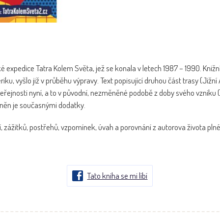
xpedice Tatra Kolem Světa, jež se konala v letech 1987 – 1990. Knižní zp
ku, vyšlo již v průběhu výpravy. Text popisující druhou část trasy (Jižní 
eřejnosti nyní, a to v původní, nezměněné podobě z doby svého vzniku 
něn je současnými dodatky.
, zážitků, postřehů, vzpomínek, úvah a porovnání z autorova života pln
Tato kniha se mi líbí