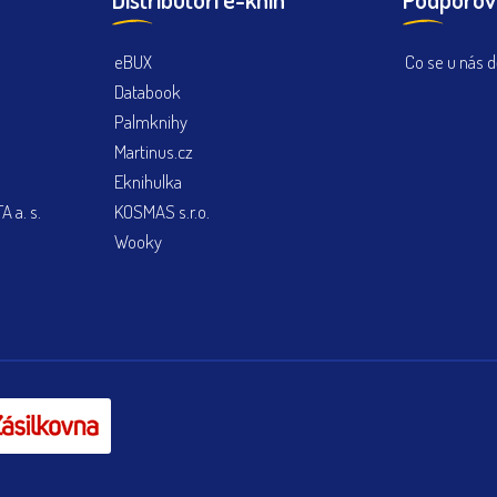
eBUX
Co se u nás d
Databook
Palmknihy
Martinus.cz
Eknihulka
 a. s.
KOSMAS s.r.o.
Wooky